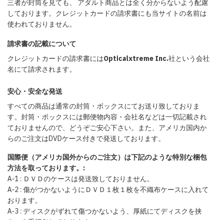
三者が封筒を見ても、 アダルト商品とは全く分からないよう配慮
しております。クレジットカードの請求書にも当サイトの名前は
使われておりません。
請求書の記載について
クレジットカードの請求書には
Opticalxtreme Inc.
社という会社
名にて請求されます。
安心・安全な発送
すべての商品は通常の封筒・ボックスにてお送り致しておりま
す。封筒・ボックスには郵便物内容・会社名などは一切記載され
ておりませんので、どうぞご安心下さい。また、アメリカ国内か
らのご注文はDVDケース付きで発送しております。
国際便（アメリカ国外からのご注文）は下記のような特別な梱包
方法を取っております。:
A-1 : ＤＶＤのケースは発送致しておりません。
A-2 : 傷がつかないようにＤＶＤ１枚１枚を不織布ケースに入れて
おります。
A-3 : ディスクがずれて傷つかないよう、厚紙にてディスクを挟