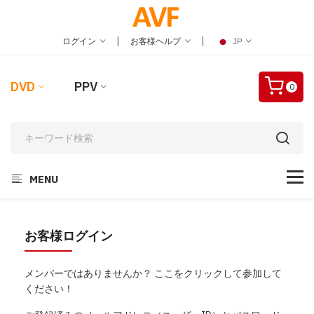
|
|
ログイン
お客様ヘルプ
JP
DVD
PPV
0
MENU
お客様ログイン
メンバーではありませんか？ ここをクリックして参加して
ください！