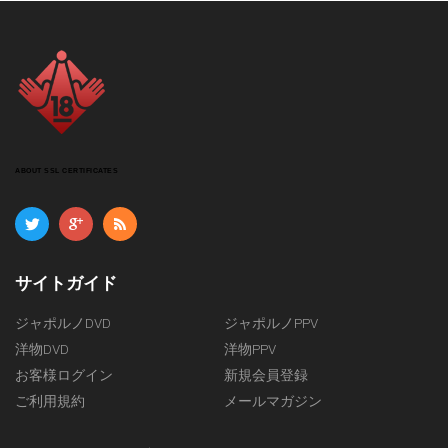
ABOUT SSL CERTIFICATES
サイトガイド
ジャポルノDVD
ジャポルノPPV
洋物DVD
洋物PPV
お客様ログイン
新規会員登録
ご利用規約
メールマガジン