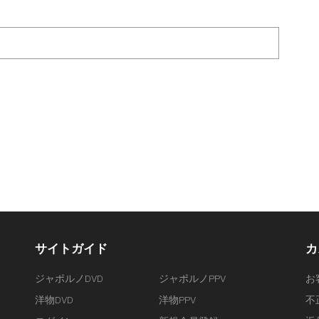
サイトガイド
カ
ジャポルノDVD
ジャポルノPPV
お
洋物DVD
洋物PPV
不