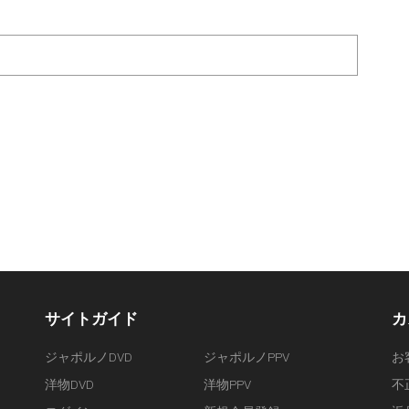
サイトガイド
カ
ジャポルノDVD
ジャポルノPPV
お
洋物DVD
洋物PPV
不