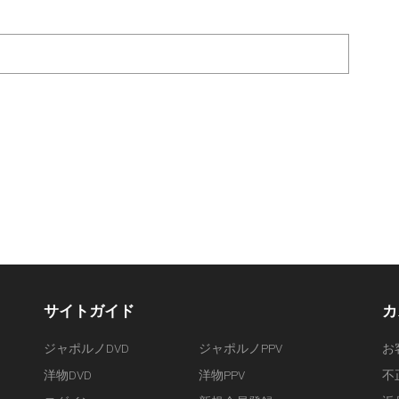
サイトガイド
カ
ジャポルノDVD
ジャポルノPPV
お
洋物DVD
洋物PPV
不