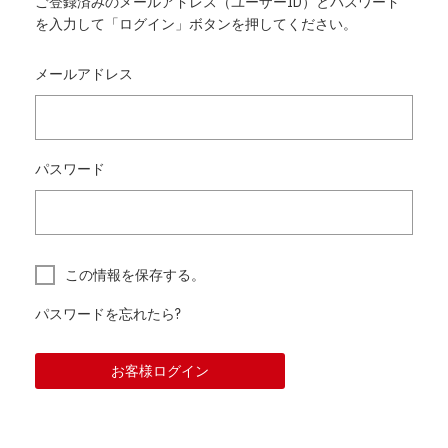
ご登録済みのメールアドレス（ユーザーID）とパスワード
を入力して「ログイン」ボタンを押してください。
メールアドレス
パスワード
この情報を保存する。
パスワードを忘れたら?
お客様ログイン