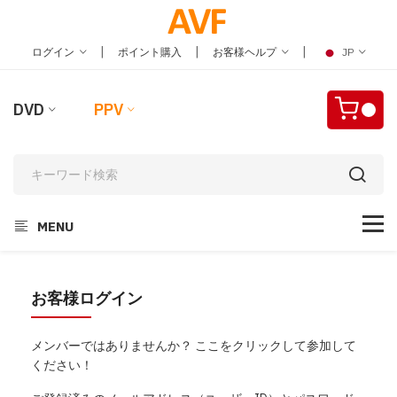
|
|
|
ログイン
ポイント購入
お客様ヘルプ
JP
DVD
PPV
MENU
お客様ログイン
メンバーではありませんか？ ここをクリックして参加して
ください！