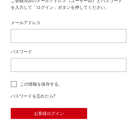
ご登録済みのメールアドレス（ユーザーID）とパスワード
を入力して「ログイン」ボタンを押してください。
メールアドレス
パスワード
この情報を保存する。
パスワードを忘れたら?
お客様ログイン