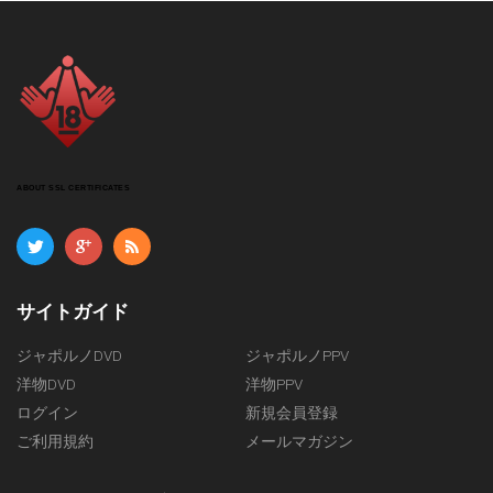
ABOUT SSL CERTIFICATES
サイトガイド
ジャポルノDVD
ジャポルノPPV
洋物DVD
洋物PPV
ログイン
新規会員登録
ご利用規約
メールマガジン