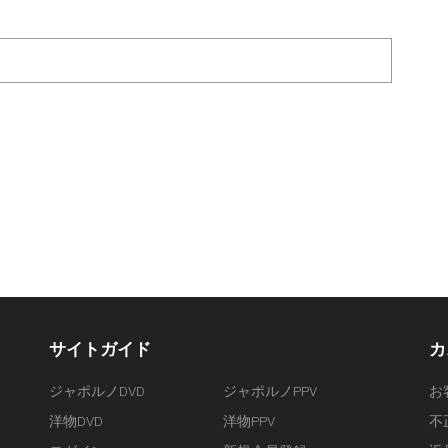
サイトガイド
カ
ジャポルノDVD
ジャポルノPPV
お
洋物DVD
洋物PPV
不