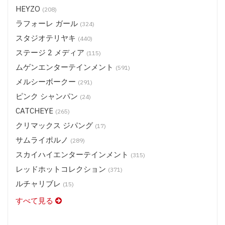
CATCHEYE (BD) $13.50
HEYZO
(208)
CATCHEYE その他 (DVD/BD) $9.50
ラフォーレ ガール
(324)
サムライポルノ (BD) $13.50
スタジオテリヤキ
(440)
サムライポルノ 全作品 (DVD/BD) $9.50
ステージ 2 メディア
(115)
HEYZO (DVD) $14.50
ムゲンエンターテインメント
(591)
ステージ 2 メディア (BD) $18.50
メルシーボークー
(291)
ステージ 2 メディア (BD) $16.50
ピンク シャンパン
(24)
ステージ 2 メディア (BD) $14.50
CATCHEYE
(265)
ステージ 2 メディア (DVD) $16.50
クリマックス ジパング
ステージ 2 メディア (DVD) $13.50
(17)
サムライポルノ
スタジオテリヤキ ポークテリヤキ (DVD) $9.50
(289)
スカイハイエンターテインメント
スタジオテリヤキ ブリノテリヤキ(DVD) $9.50
(315)
スタジオテリヤキ チキンテリヤキ・他 (DVD) $9.50
レッドホットコレクション
(371)
スカイハイエンターテインメント (BD) $19.50
ルチャリブレ
(15)
スカイハイエンターテインメント (DVD) $13.50
すべて見る
スカイハイ ホットツナ (DVD) $9.50