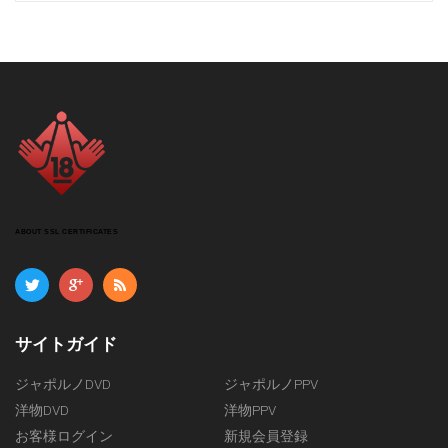
スカイハイ X コレクション (DVD) $11.50
レッドホットジャム (DVD) $13.50
レッドホットフェティッシュコレクション (DVD) $13.50
レッドホット コレクション (DVD) $9.50
ルチャリブレ (DVD) $13.50
SASUKE (DVD) $9.50
神風 ガールズ/プレミアム (DVD) $9.50
神風 プレミアム (DVD) $13.50
エンパイア (DVD) $9.50
ABOUT SSL CERTIFICATES
ピンクパンチャー (DVD) $9.50
MIKADO (DVD) $9.50
クライマックスジパング (BD) $18.50
クライマックスジパング (DVD) $14.50
サイトガイド
ピンク シャンパン $13.50
ジャポルノDVD
ジャポルノPPV
トラトラトラ (DVD) $13.50
洋物DVD
洋物PPV
Queen 8 (DVD) $9.50
お客様ログイン
新規会員登録