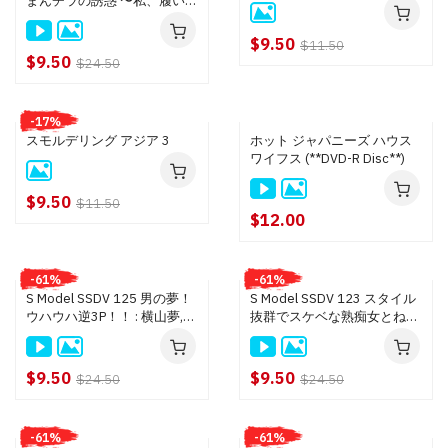
まんチラの誘惑 〜私、履いて
ません！〜 : 細田さなえ
$9.50
$11.50
$9.50
$24.50
-17%
スモルデリング アジア 3
ホット ジャパニーズ ハウス
ワイフス (**DVD-R Disc**)
$9.50
$11.50
$12.00
-61%
-61%
S Model SSDV 125 男の夢！
S Model SSDV 123 スタイル
ウハウハ逆3P！！ : 横山夢,
抜群でスケベな熟痴女とねっ
皆野みらい, 水原麗子, 華月さ
とりエッチ : 山口早苗
くら
$9.50
$9.50
$24.50
$24.50
-61%
-61%