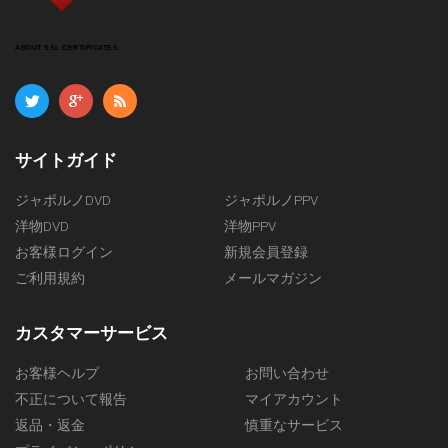
神風 プレミアム (DVD) $13.50
エンパイア (DVD) $9.50
ABOUT SSL CERTIFICATES
ピンクパンチャー (DVD) $9.50
MIKADO (DVD) $9.50
クライマックスジパング (BD) $18.50
クライマックスジパング (DVD) $14.50
サイトガイド
ピンク シャンパン $13.50
ジャポルノDVD
ジャポルノPPV
トラトラトラ (DVD) $13.50
洋物DVD
洋物PPV
Queen 8 (DVD) $9.50
お客様ログイン
新規会員登録
TOKIO (DVD) $9.50
ご利用規約
メールマガジン
魁☆（さきがけ） (DVD) $9.50
ワンピース (DVD) $9.50
カスタマーサービス
ホットクリーム (DVD) $9.50
お客様ヘルプ
お問い合わせ
DoBaDAM (DVD) $9.50
不正について報告
マイアカウント
Hunter (DVD) $9.50
返品・返金
慎重なサービス
小天狗, サイクロン, スタジオヘキ (DVD) $13.50