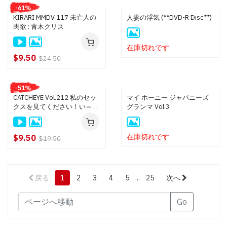
-61%
KIRARI MMDV 117 未亡人の
人妻の浮気 (**DVD-R Disc**)
肉欲 : 青木クリス
在庫切れです
$9.50
$24.50
-51%
CATCHEYE Vol.212 私のセッ
マイ ホーニー ジャパニーズ
クスを見てください！い～っ
グランマ Vol.3
ぱい顔面射精してください！
: 玲奈
在庫切れです
$9.50
$19.50
戻る
1
2
3
4
5
...
25
次へ
Go