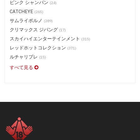
ピンク シャンパン
(24)
ステージ 2 メディア (BD) $14.50
CATCHEYE
(265)
ステージ 2 メディア (DVD) $16.50
サムライポルノ
ステージ 2 メディア (DVD) $13.50
(289)
クリマックス ジパング
スタジオテリヤキ ポークテリヤキ (DVD) $9.50
(17)
スカイハイエンターテインメント
スタジオテリヤキ ブリノテリヤキ(DVD) $9.50
(315)
スタジオテリヤキ チキンテリヤキ・他 (DVD) $9.50
レッドホットコレクション
(371)
スカイハイエンターテインメント (BD) $19.50
ルチャリブレ
(15)
スカイハイエンターテインメント (DVD) $13.50
すべて見る
スカイハイ ホットツナ (DVD) $9.50
スカイハイ X コレクション (DVD) $11.50
レッドホットジャム (DVD) $13.50
レッドホットフェティッシュコレクション (DVD) $13.50
レッドホット コレクション (DVD) $9.50
ルチャリブレ (DVD) $13.50
SASUKE (DVD) $9.50
神風 ガールズ/プレミアム (DVD) $9.50