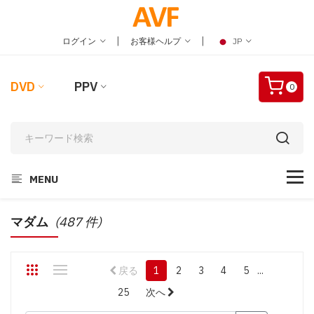
|
|
ログイン
お客様ヘルプ
JP
DVD
PPV
0
MENU
マダム
(487 件)
戻る
1
2
3
4
5
...
25
次へ