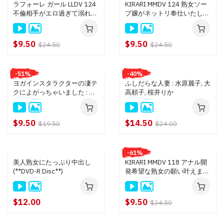
ラフォーレ ガール LLDV 124
KIRARI MMDV 124 熟女ソー
不倫相手がエロ過ぎて溺れて
プ嬢がネットリ奉仕いたしま
しまいました : 椿レオ
す : 綾波リオ
$9.50
$9.50
$24.50
$24.50
-51%
-40%
ヨガインスタラクターの凄テ
ふしだらな人妻 : 水原麗子, 大
クによがっちゃいました : 白
高頼子, 桜井りか
金せりか
$9.50
$14.50
$19.50
$24.00
-61%
美人熟女にたっぷり中出し
KIRARI MMDV 118 アナル開
(**DVD-R Disc**)
発希望な熟女の願い叶えま
す！！ : 上原ゆあ
$12.00
$9.50
$24.50