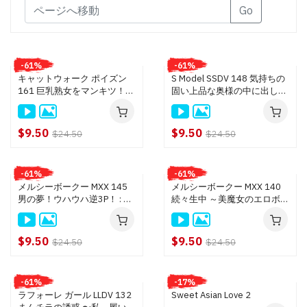
Go
-61%
-61%
キャットウォーク ポイズン
S Model SSDV 148 気持ちの
161 巨乳熟女をマンキツ！！
固い上品な奥様の中に出して
: 原美里
ヤリました！ : 南原みさき
$9.50
$9.50
$24.50
$24.50
-61%
-61%
メルシーボークー MXX 145
メルシーボークー MXX 140
男の夢！ウハウハ逆3P！ : 小
続々生中 ～美魔女のエロボデ
川桃果, 玲奈, 上山奈々, 今田
ィを味わい尽くす～ : 今田美
美鈴
玲
$9.50
$9.50
$24.50
$24.50
-61%
-17%
ラフォーレ ガール LLDV 132
Sweet Asian Love 2