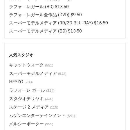
ラフォ－レガール (BD) $13.50
ラフォ－レガール全作品 (DVD) $9.50
スーパーモデルメディア (3D/2D BLU-RAY) $16.50
スーパーモデルメディア (BD) $13.50
スーパーモデルメディア全作品 (DVD/BD) $9.50
ムゲンエンターテインメント キラリ (3D/2D BLU-RAY)
$16.50
人気スタジオ
ムゲンエンターテインメント キラリ (BD) $13.50
キャットウォーク
(551)
ムゲンエンターテインメント全作品 (DVD/BD) $9.50
スーパーモデルメディア
(542)
CATCHEYE (BD) $13.50
HEYZO
(208)
CATCHEYE その他 (DVD/BD) $9.50
ラフォーレ ガール
(324)
サムライポルノ (BD) $13.50
スタジオテリヤキ
(440)
サムライポルノ 全作品 (DVD/BD) $9.50
ステージ 2 メディア
(115)
HEYZO (DVD) $14.50
ムゲンエンターテインメント
(591)
ステージ 2 メディア (BD) $18.50
メルシーボークー
(291)
ステージ 2 メディア (BD) $16.50