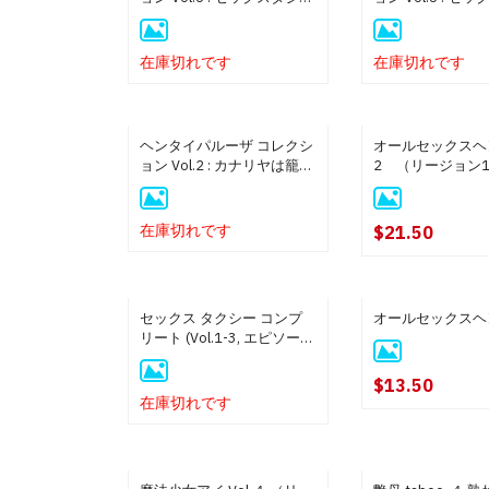
4
3
在庫切れです
在庫切れです
ヘンタイパルーザ コレクシ
オールセックスヘ
ョン Vol.2 : カナリヤは籠の
2 （リージョン
中 & 相姦連鎖
在庫切れです
$21.50
セックス タクシー コンプ
オールセックスヘ
リート (Vol.1-3, エピソード
1-5) ボックスセット (DVD-
Rディスク盤) (リージョン
$13.50
１) (3枚组)
在庫切れです