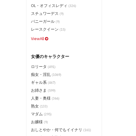
神風 ガールズ/プレミアム (DVD)
OL・オフィスレディ
$9.50
(326)
スチュワーデス
神風 プレミアム (DVD) $13.50
(9)
バニーガール
エンパイア (DVD) $9.50
(9)
レースクイーン
ピンクパンチャー (DVD) $9.50
(15)
MIKADO (DVD) $9.50
ViewAll
クライマックスジパング (BD) $18.50
クライマックスジパング (DVD)
女優のキャラクター
$14.50
ピンク シャンパン $13.50
ロリータ
(491)
トラトラトラ (DVD) $13.50
痴女・淫乱
(1069)
Queen 8 (DVD) $9.50
ギャル系
(467)
TOKIO (DVD) $9.50
お姉さま
(599)
魁☆（さきがけ） (DVD) $9.50
人妻・奥様
(366)
ワンピース (DVD) $9.50
熟女
(133)
ホットクリーム (DVD) $9.50
マダム
(295)
DoBaDAM (DVD) $9.50
お嬢様
(9)
Hunter (DVD) $9.50
おしとやか・何でもイイナリ
(161)