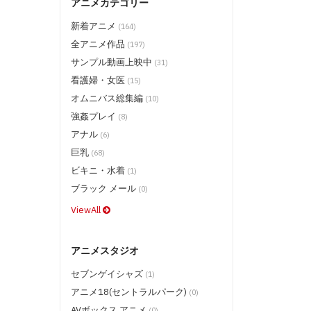
アニメカテゴリー
新着アニメ
(164)
全アニメ作品
(197)
サンプル動画上映中
(31)
看護婦・女医
(15)
オムニバス総集編
(10)
強姦プレイ
(8)
アナル
(6)
巨乳
(68)
ビキニ・水着
(1)
ブラック メール
(0)
ViewAll
アニメスタジオ
セブンゲイシャズ
(1)
アニメ18(セントラルパーク)
(0)
AVボックス アニメ
(0)