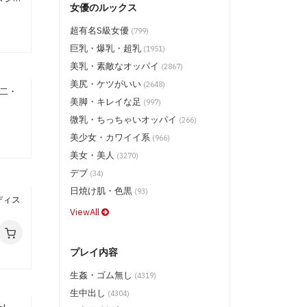
女優のルックス
スーパーモデルメディア全作品
(DVD/BD) $9.50
超有名S級女優
(799)
ムゲンエンターテインメント キラリ
巨乳・爆乳・超乳
(1951)
(3D/2D BLU-RAY) $16.50
美乳・素敵なオッパイ
(2867)
ムゲンエンターテインメント キラリ
(BD) $13.50
美尻・ケツがいい
(2648)
・二・
ムゲンエンターテインメント全作品
美脚・キレイな足
(997)
(DVD/BD) $9.50
微乳・ちっちゃいオッパイ
(266)
CATCHEYE (BD) $13.50
美少女・カワイイ系
(966)
CATCHEYE その他 (DVD/BD) $9.50
美女・美人
(3270)
サムライポルノ (BD) $13.50
デブ
(34)
サムライポルノ 全作品 (DVD/BD)
$9.50
日焼け肌・色黒
(93)
(ディス
HEYZO (DVD) $14.50
ViewAll
ステージ 2 メディア (BD) $18.50
ステージ 2 メディア (BD) $16.50
プレイ内容
ステージ 2 メディア (BD) $14.50
生姦・ゴム無し
(4319)
ステージ 2 メディア (DVD) $16.50
生中出し
(4304)
ステージ 2 メディア (DVD) $13.50