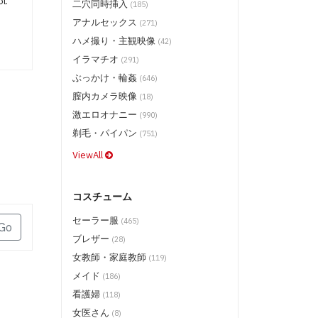
l.
二穴同時挿入
(185)
スタジオテリヤキ ポークテリヤキ
(DVD) $9.50
アナルセックス
(271)
スタジオテリヤキ ブリノテリヤキ
ハメ撮り・主観映像
(42)
(DVD) $9.50
イラマチオ
(291)
スタジオテリヤキ チキンテリヤキ・
ぶっかけ・輪姦
他 (DVD) $9.50
(646)
膣内カメラ映像
スカイハイエンターテインメント
(18)
(BD) $19.50
激エロオナニー
(990)
スカイハイエンターテインメント
剃毛・パイパン
(751)
(DVD) $13.50
ViewAll
スカイハイ ホットツナ (DVD) $9.50
スカイハイ X コレクション (DVD)
$11.50
コスチューム
レッドホットジャム (DVD) $13.50
セーラー服
(465)
レッドホットフェティッシュコレク
Go
ション (DVD) $13.50
ブレザー
(28)
レッドホット コレクション (DVD)
女教師・家庭教師
(119)
$9.50
メイド
(186)
ルチャリブレ (DVD) $13.50
看護婦
(118)
SASUKE (DVD) $9.50
女医さん
(8)