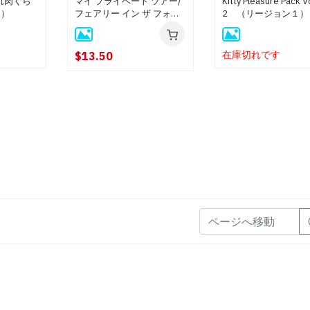
熟れ肉くら
マイ プライベート ツアー/
Kitty Pleasure Pack Vo
１）
フェアリー イン ザ フォレ
2 （リージョン１）
スト
在庫切れです
$13.50