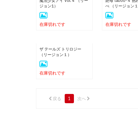
魔法少女アイ Vol.４ （リー
艶母 taboo-４ 
ジョン1）
べ （リージョン
在庫切れです
在庫切れです
ザ テールズ トリロジー
（リージョン１）
在庫切れです
戻る
1
次へ