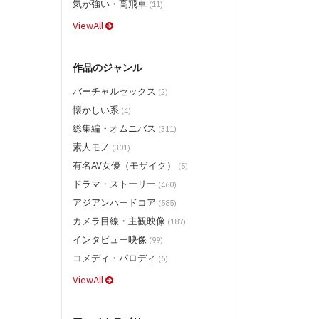
小天狗, サイクロン, スタジオヘキ
気が強い・高飛車
(11)
(DVD) $13.50
ViewAll
ツルヒメ, TTS, マダム, グッドマウン
テン, マツエンターテインメント
(DVD) $9.50
作品のジャンル
桃娘 (DVD) $8.50
バーチャルセックス
ジョイデル (DVD) $6.50
(2)
懐かしい系
(4)
すべて見る
総集編・オムニバス
(311)
素人モノ
(301)
有名AV女優（モザイク）
(5)
ドラマ・ストーリー
(460)
アジアンハードコア
(585)
カメラ目線・主観映像
(187)
インタビュー映像
(99)
コメディ・パロディ
(6)
ViewAll