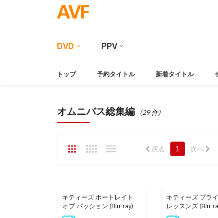
DVD
PPV
トップ
予約タイトル
新着タイトル
オムニバス総集編
(29 件)
戻る
1
次へ
キティーズ ポートレイト
キティーズ プラ
オブ パッション (Blu-ray)
レッスンズ (Blu-ra