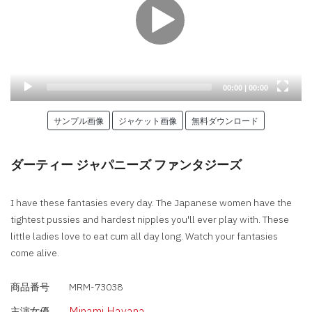
Current
Total
00:00
|
00:00
time
duration
サンプル画像
ジャケット画像
無料ダウンロード
ダーティー ジャパニーズ ファンタジーズ
I have these fantasies every day. The Japanese women have the
tightest pussies and hardest nipples you'll ever play with. These
little ladies love to eat cum all day long. Watch your fantasies
come alive.
商品番号
MRM-73038
Minami Hayana
主演女優