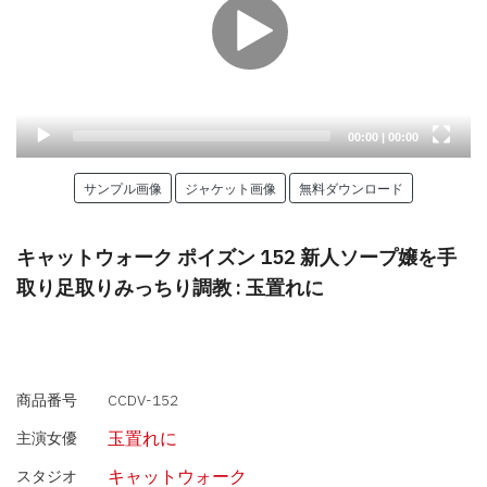
Current
Total
00:00
|
00:00
time
duration
サンプル画像
ジャケット画像
無料ダウンロード
キャットウォーク ポイズン 152 新人ソープ嬢を手
取り足取りみっちり調教 : 玉置れに
商品番号
CCDV-152
玉置れに
主演女優
キャットウォーク
スタジオ