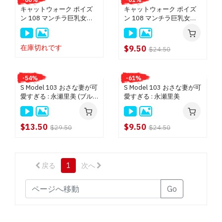
テインメント (DVD) $9.50
キャットウォーク ポイズ
キャットウォーク ポイズ
ン 108 マンチラ巨乳女子○
ン 108 マンチラ巨乳女子○
桃娘 (DVD) $8.50
生 : 永瀬里美 (ブルーレイ
生 : 永瀬里美
ジョイデル (DVD) $6.50
版)
在庫切れです
$9.50
$24.50
すべて見る
-54%
-61%
S Model 103 おさな妻が可
S Model 103 おさな妻が可
愛すぎる : 永瀬里美 (ブル
愛すぎる : 永瀬里美
ーレイディスク版)
$13.50
$9.50
$29.50
$24.50
戻る
1
次へ
Go