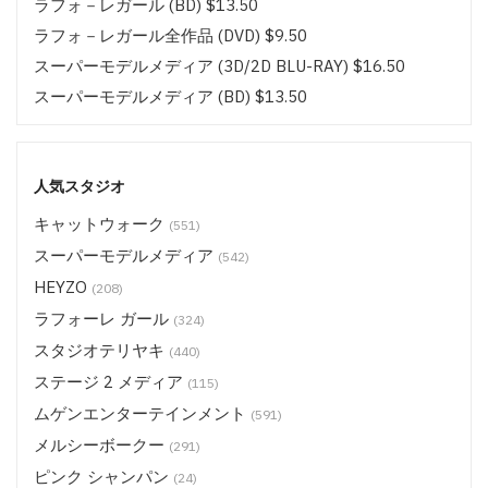
ラフォ－レガール (BD) $13.50
ラフォ－レガール全作品 (DVD) $9.50
スーパーモデルメディア (3D/2D BLU-RAY) $16.50
スーパーモデルメディア (BD) $13.50
スーパーモデルメディア全作品 (DVD/BD) $9.50
ムゲンエンターテインメント キラリ (3D/2D BLU-RAY)
$16.50
人気スタジオ
ムゲンエンターテインメント キラリ (BD) $13.50
キャットウォーク
(551)
ムゲンエンターテインメント全作品 (DVD/BD) $9.50
スーパーモデルメディア
(542)
CATCHEYE (BD) $13.50
HEYZO
(208)
CATCHEYE その他 (DVD/BD) $9.50
ラフォーレ ガール
(324)
サムライポルノ (BD) $13.50
スタジオテリヤキ
(440)
サムライポルノ 全作品 (DVD/BD) $9.50
ステージ 2 メディア
(115)
HEYZO (DVD) $14.50
ムゲンエンターテインメント
(591)
ステージ 2 メディア (BD) $18.50
メルシーボークー
(291)
ステージ 2 メディア (BD) $16.50
ピンク シャンパン
(24)
ステージ 2 メディア (BD) $14.50