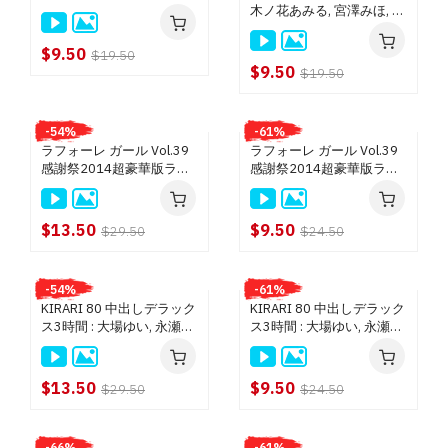
木ノ花あみる, 宮澤みほ, 芦
エンパイア (DVD) $9.50
川芽依, 中西愛美, 永瀬里美
ピンクパンチャー (DVD) $9.50
$9.50
$19.50
$9.50
$19.50
MIKADO (DVD) $9.50
クライマックスジパング (BD) $18.50
-54%
-61%
クライマックスジパング (DVD) $14.50
ラフォーレ ガール Vol.39
ラフォーレ ガール Vol.39
ピンク シャンパン $13.50
感謝祭2014超豪華版ラフ
感謝祭2014超豪華版ラフ
ォーレガール16名 : 佳苗る
ォーレガール16名 : 佳苗る
トラトラトラ (DVD) $13.50
か, 堀口真希, 安城アンナ,
か, 堀口真希, 安城アンナ,
Queen 8 (DVD) $9.50
立川理恵, 総勢16名 (ブル
立川理恵, 総勢16名
$13.50
$9.50
$29.50
$24.50
ーレイ版)
TOKIO (DVD) $9.50
魁☆（さきがけ） (DVD) $9.50
-54%
-61%
ワンピース (DVD) $9.50
KIRARI 80 中出しデラック
KIRARI 80 中出しデラック
ス3時間 : 大場ゆい, 永瀬里
ス3時間 : 大場ゆい, 永瀬里
ホットクリーム (DVD) $9.50
美, 百田ゆきな, 総勢16名
美, 百田ゆきな, 総勢16名
DoBaDAM (DVD) $9.50
(ブルーレイ版)
Hunter (DVD) $9.50
$13.50
$9.50
$29.50
$24.50
小天狗, サイクロン, スタジオヘキ (DVD) $13.50
ツルヒメ, TTS, マダム, グッドマウンテン, マツエンター
-66%
-61%