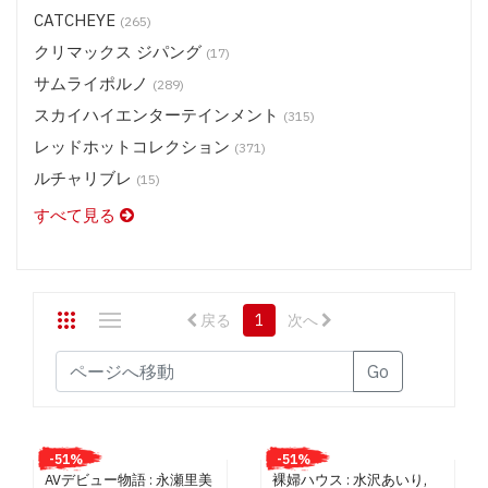
CATCHEYE
(265)
ステージ 2 メディア (DVD) $16.50
クリマックス ジパング
ステージ 2 メディア (DVD) $13.50
(17)
サムライポルノ
スタジオテリヤキ ポークテリヤキ (DVD) $9.50
(289)
スカイハイエンターテインメント
スタジオテリヤキ ブリノテリヤキ(DVD) $9.50
(315)
スタジオテリヤキ チキンテリヤキ・他 (DVD) $9.50
レッドホットコレクション
(371)
スカイハイエンターテインメント (BD) $19.50
ルチャリブレ
(15)
スカイハイエンターテインメント (DVD) $13.50
すべて見る
スカイハイ ホットツナ (DVD) $9.50
スカイハイ X コレクション (DVD) $11.50
レッドホットジャム (DVD) $13.50
戻る
1
次へ
レッドホットフェティッシュコレクション (DVD) $13.50
レッドホット コレクション (DVD) $9.50
Go
ルチャリブレ (DVD) $13.50
SASUKE (DVD) $9.50
神風 ガールズ/プレミアム (DVD) $9.50
-51%
-51%
AVデビュー物語 : 永瀬里美
裸婦ハウス : 水沢あいり,
神風 プレミアム (DVD) $13.50