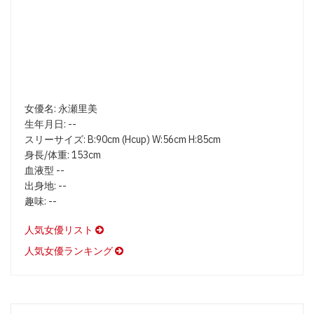
女優名: 永瀬里美
生年月日: --
スリーサイズ: B:90cm (Hcup) W:56cm H:85cm
身長/体重: 153cm
血液型 --
出身地: --
趣味: --
人気女優リスト
人気女優ランキング