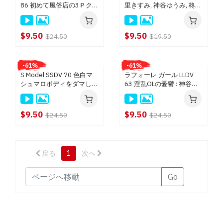
86 初めて風俗店の3Ｐクラ
里きすみ, 神谷ゆうみ, 柊シ
エンパイア (DVD) $9.50
ス : HITOMI, 神谷ゆうみ
エル 総勢15名
ピンクパンチャー (DVD) $9.50
$9.50
$9.50
$24.50
$19.50
MIKADO (DVD) $9.50
クライマックスジパング (BD) $18.50
-61%
-61%
クライマックスジパング (DVD) $14.50
S Model SSDV 70 色白マ
ラフォーレ ガール LLDV
ピンク シャンパン $13.50
シュマロボディをダマして
63 淫乱OLの憂鬱 : 神谷ゆ
ヤッた！ : 神谷ゆうみ
うみ
トラトラトラ (DVD) $13.50
Queen 8 (DVD) $9.50
$9.50
$9.50
$24.50
$24.50
TOKIO (DVD) $9.50
魁☆（さきがけ） (DVD) $9.50
ワンピース (DVD) $9.50
戻る
1
次へ
ホットクリーム (DVD) $9.50
Go
DoBaDAM (DVD) $9.50
Hunter (DVD) $9.50
小天狗, サイクロン, スタジオヘキ (DVD) $13.50
ツルヒメ, TTS, マダム, グッドマウンテン, マツエンター