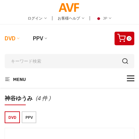
|
|
ログイン
お客様ヘルプ
JP
DVD
PPV
0
MENU
神谷ゆうみ
(4 件 )
DVD
PPV