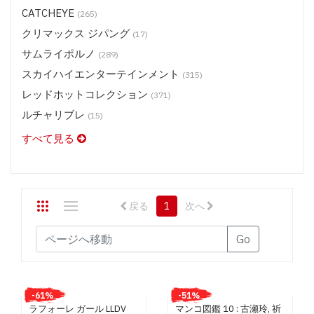
CATCHEYE
(265)
ステージ 2 メディア (DVD) $16.50
クリマックス ジパング
ステージ 2 メディア (DVD) $13.50
(17)
サムライポルノ
スタジオテリヤキ ポークテリヤキ (DVD) $9.50
(289)
スカイハイエンターテインメント
スタジオテリヤキ ブリノテリヤキ(DVD) $9.50
(315)
スタジオテリヤキ チキンテリヤキ・他 (DVD) $9.50
レッドホットコレクション
(371)
スカイハイエンターテインメント (BD) $19.50
ルチャリブレ
(15)
スカイハイエンターテインメント (DVD) $13.50
すべて見る
スカイハイ ホットツナ (DVD) $9.50
スカイハイ X コレクション (DVD) $11.50
レッドホットジャム (DVD) $13.50
戻る
1
次へ
レッドホットフェティッシュコレクション (DVD) $13.50
レッドホット コレクション (DVD) $9.50
Go
ルチャリブレ (DVD) $13.50
SASUKE (DVD) $9.50
神風 ガールズ/プレミアム (DVD) $9.50
-61%
-51%
ラフォーレ ガール LLDV
マンコ図鑑 10 : 古瀬玲, 祈
神風 プレミアム (DVD) $13.50