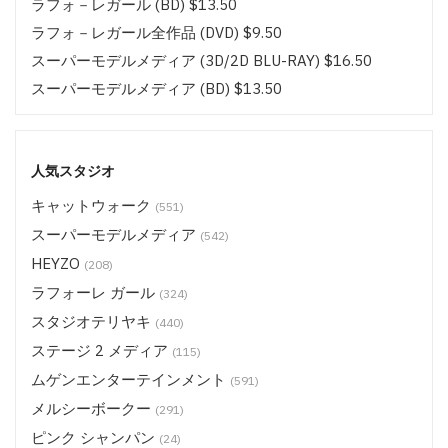
ラフォ－レガール (BD) $13.50
ラフォ－レガール全作品 (DVD) $9.50
スーパーモデルメディア (3D/2D BLU-RAY) $16.50
スーパーモデルメディア (BD) $13.50
スーパーモデルメディア全作品 (DVD/BD) $9.50
ムゲンエンターテインメント キラリ (3D/2D BLU-RAY)
$16.50
人気スタジオ
ムゲンエンターテインメント キラリ (BD) $13.50
キャットウォーク
(551)
ムゲンエンターテインメント全作品 (DVD/BD) $9.50
スーパーモデルメディア
(542)
CATCHEYE (BD) $13.50
HEYZO
(208)
CATCHEYE その他 (DVD/BD) $9.50
ラフォーレ ガール
(324)
サムライポルノ (BD) $13.50
スタジオテリヤキ
(440)
サムライポルノ 全作品 (DVD/BD) $9.50
ステージ 2 メディア
(115)
HEYZO (DVD) $14.50
ムゲンエンターテインメント
(591)
ステージ 2 メディア (BD) $18.50
メルシーボークー
(291)
ステージ 2 メディア (BD) $16.50
ピンク シャンパン
(24)
ステージ 2 メディア (BD) $14.50