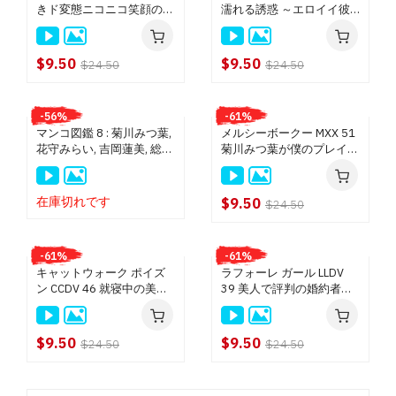
きド変態ニコニコ笑顔の天
濡れる誘惑 ～エロイイ彼
エンパイア (DVD) $9.50
使 : 菊川みつ葉
女の飲み姿～ : 菊川みつ葉
ピンクパンチャー (DVD) $9.50
$9.50
$9.50
$24.50
$24.50
MIKADO (DVD) $9.50
クライマックスジパング (BD) $18.50
-56%
-61%
クライマックスジパング (DVD) $14.50
マンコ図鑑 8 : 菊川みつ葉,
メルシーボークー MXX 51
ピンク シャンパン $13.50
花守みらい, 吉岡蓮美, 総勢
菊川みつ葉が僕のプレイを
17名 (ディスクのみ)
褒め称えてくれる : 菊川み
トラトラトラ (DVD) $13.50
つ葉
Queen 8 (DVD) $9.50
在庫切れです
$9.50
$24.50
TOKIO (DVD) $9.50
魁☆（さきがけ） (DVD) $9.50
-61%
-61%
ワンピース (DVD) $9.50
キャットウォーク ポイズ
ラフォーレ ガール LLDV
ン CCDV 46 就寝中の美少
39 美人で評判の婚約者が
ホットクリーム (DVD) $9.50
女にニュルっと挿入。 : 菊
オレの父親とヤッていまし
DoBaDAM (DVD) $9.50
川みつ葉
た : 菊川みつ葉
Hunter (DVD) $9.50
$9.50
$9.50
$24.50
$24.50
小天狗, サイクロン, スタジオヘキ (DVD) $13.50
ツルヒメ, TTS, マダム, グッドマウンテン, マツエンター