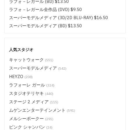
ラフォ－レガール (BD) $13.50
ラフォ－レガール全作品 (DVD) $9.50
スーパーモデルメディア (3D/2D BLU-RAY) $16.50
スーパーモデルメディア (BD) $13.50
スーパーモデルメディア全作品 (DVD/BD) $9.50
ムゲンエンターテインメント キラリ (3D/2D BLU-RAY)
$16.50
人気スタジオ
ムゲンエンターテインメント キラリ (BD) $13.50
キャットウォーク
(551)
ムゲンエンターテインメント全作品 (DVD/BD) $9.50
スーパーモデルメディア
(542)
CATCHEYE (BD) $13.50
HEYZO
(208)
CATCHEYE その他 (DVD/BD) $9.50
ラフォーレ ガール
(324)
サムライポルノ (BD) $13.50
スタジオテリヤキ
(440)
サムライポルノ 全作品 (DVD/BD) $9.50
ステージ 2 メディア
(115)
HEYZO (DVD) $14.50
ムゲンエンターテインメント
(591)
ステージ 2 メディア (BD) $18.50
メルシーボークー
(291)
ステージ 2 メディア (BD) $16.50
ピンク シャンパン
(24)
ステージ 2 メディア (BD) $14.50