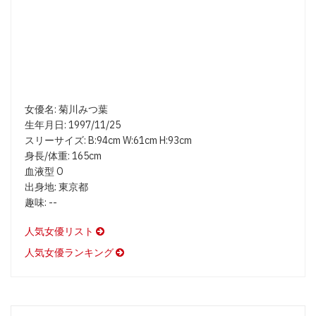
女優名: 菊川みつ葉
生年月日: 1997/11/25
スリーサイズ: B:94cm W:61cm H:93cm
身長/体重: 165cm
血液型 O
出身地: 東京都
趣味: --
人気女優リスト
人気女優ランキング