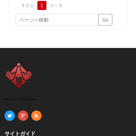
テインメント (DVD) $9.50
戻る
1
次へ
桃娘 (DVD) $8.50
Go
ジョイデル (DVD) $6.50
すべて見る
ABOUT SSL CERTIFICATES
サイトガイド