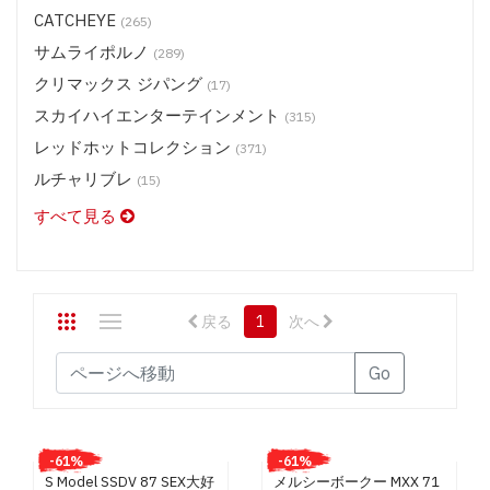
CATCHEYE
(265)
ステージ 2 メディア (DVD) $16.50
サムライポルノ
ステージ 2 メディア (DVD) $13.50
(289)
クリマックス ジパング
スタジオテリヤキ ポークテリヤキ (DVD) $9.50
(17)
スカイハイエンターテインメント
スタジオテリヤキ ブリノテリヤキ(DVD) $9.50
(315)
スタジオテリヤキ チキンテリヤキ・他 (DVD) $9.50
レッドホットコレクション
(371)
スカイハイエンターテインメント (BD) $19.50
ルチャリブレ
(15)
スカイハイエンターテインメント (DVD) $13.50
すべて見る
スカイハイ ホットツナ (DVD) $9.50
スカイハイ X コレクション (DVD) $11.50
レッドホットジャム (DVD) $13.50
戻る
1
次へ
レッドホットフェティッシュコレクション (DVD) $13.50
レッドホット コレクション (DVD) $9.50
Go
ルチャリブレ (DVD) $13.50
SASUKE (DVD) $9.50
神風 ガールズ/プレミアム (DVD) $9.50
-61%
-61%
S Model SSDV 87 SEX大好
メルシーボークー MXX 71
神風 プレミアム (DVD) $13.50