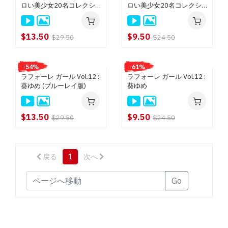
ロい美少女20名コレクシ
ロい美少女20名コレクシ
エンパイア (DVD) $9.50
ョン 3HR : 北川瞳, 篠田ゆ
ョン 3HR : 北川瞳, 篠田ゆ
う, あいださくら, 総勢20
う, あいださくら, 総勢20
ピンクパンチャー (DVD) $9.50
名 (ブルーレイディスク版)
名
$13.50
$9.50
$29.50
$24.50
MIKADO (DVD) $9.50
クライマックスジパング (BD) $18.50
-54%
-61%
クライマックスジパング (DVD) $14.50
ラフォーレ ガール Vol.12 :
ラフォーレ ガール Vol.12 :
ピンク シャンパン $13.50
葵ゆめ (ブルーレイ版)
葵ゆめ
トラトラトラ (DVD) $13.50
Queen 8 (DVD) $9.50
$13.50
$9.50
$29.50
$24.50
TOKIO (DVD) $9.50
魁☆（さきがけ） (DVD) $9.50
ワンピース (DVD) $9.50
戻る
1
次へ
ホットクリーム (DVD) $9.50
Go
DoBaDAM (DVD) $9.50
Hunter (DVD) $9.50
小天狗, サイクロン, スタジオヘキ (DVD) $13.50
ツルヒメ, TTS, マダム, グッドマウンテン, マツエンター