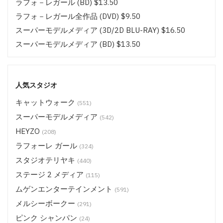
ラフォ－レガール (BD) $13.50
ラフォ－レガール全作品 (DVD) $9.50
スーパーモデルメディア (3D/2D BLU-RAY) $16.50
スーパーモデルメディア (BD) $13.50
スーパーモデルメディア全作品 (DVD/BD) $9.50
ムゲンエンターテインメント キラリ (3D/2D BLU-RAY)
$16.50
人気スタジオ
ムゲンエンターテインメント キラリ (BD) $13.50
キャットウォーク
(551)
ムゲンエンターテインメント全作品 (DVD/BD) $9.50
スーパーモデルメディア
(542)
CATCHEYE (BD) $13.50
HEYZO
(208)
CATCHEYE その他 (DVD/BD) $9.50
ラフォーレ ガール
(324)
サムライポルノ (BD) $13.50
スタジオテリヤキ
(440)
サムライポルノ 全作品 (DVD/BD) $9.50
ステージ 2 メディア
(115)
HEYZO (DVD) $14.50
ムゲンエンターテインメント
(591)
ステージ 2 メディア (BD) $18.50
メルシーボークー
(291)
ステージ 2 メディア (BD) $16.50
ピンク シャンパン
(24)
ステージ 2 メディア (BD) $14.50