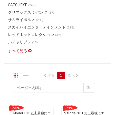
CATCHEYE
(265)
ステージ 2 メディア (DVD) $16.50
クリマックス ジパング
ステージ 2 メディア (DVD) $13.50
(17)
サムライポルノ
スタジオテリヤキ ポークテリヤキ (DVD) $9.50
(289)
スカイハイエンターテインメント
スタジオテリヤキ ブリノテリヤキ(DVD) $9.50
(315)
スタジオテリヤキ チキンテリヤキ・他 (DVD) $9.50
レッドホットコレクション
(371)
スカイハイエンターテインメント (BD) $19.50
ルチャリブレ
(15)
スカイハイエンターテインメント (DVD) $13.50
すべて見る
スカイハイ ホットツナ (DVD) $9.50
スカイハイ X コレクション (DVD) $11.50
レッドホットジャム (DVD) $13.50
戻る
1
次へ
レッドホットフェティッシュコレクション (DVD) $13.50
レッドホット コレクション (DVD) $9.50
Go
ルチャリブレ (DVD) $13.50
SASUKE (DVD) $9.50
神風 ガールズ/プレミアム (DVD) $9.50
-54%
-61%
S Model 101 史上最強にエ
S Model 101 史上最強にエ
神風 プレミアム (DVD) $13.50