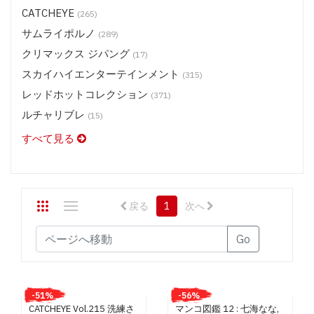
CATCHEYE
(265)
ステージ 2 メディア (DVD) $16.50
サムライポルノ
ステージ 2 メディア (DVD) $13.50
(289)
クリマックス ジパング
スタジオテリヤキ ポークテリヤキ (DVD) $9.50
(17)
スカイハイエンターテインメント
スタジオテリヤキ ブリノテリヤキ(DVD) $9.50
(315)
スタジオテリヤキ チキンテリヤキ・他 (DVD) $9.50
レッドホットコレクション
(371)
スカイハイエンターテインメント (BD) $19.50
ルチャリブレ
(15)
スカイハイエンターテインメント (DVD) $13.50
すべて見る
スカイハイ ホットツナ (DVD) $9.50
スカイハイ X コレクション (DVD) $11.50
レッドホットジャム (DVD) $13.50
戻る
1
次へ
レッドホットフェティッシュコレクション (DVD) $13.50
レッドホット コレクション (DVD) $9.50
Go
ルチャリブレ (DVD) $13.50
SASUKE (DVD) $9.50
神風 ガールズ/プレミアム (DVD) $9.50
-51%
-56%
CATCHEYE Vol.215 洗練さ
マンコ図鑑 12 : 七海なな,
神風 プレミアム (DVD) $13.50