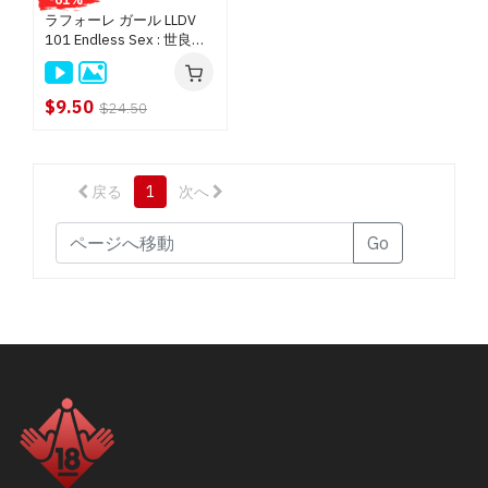
テインメント (DVD) $9.50
ラフォーレ ガール LLDV
101 Endless Sex : 世良あ
桃娘 (DVD) $8.50
さか
ジョイデル (DVD) $6.50
$9.50
$24.50
すべて見る
戻る
1
次へ
Go