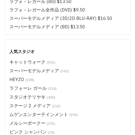
ラフォ－レガール (BD) $13.50
ラフォ－レガール全作品 (DVD) $9.50
スーパーモデルメディア (3D/2D BLU-RAY) $16.50
スーパーモデルメディア (BD) $13.50
スーパーモデルメディア全作品 (DVD/BD) $9.50
ムゲンエンターテインメント キラリ (3D/2D BLU-RAY)
$16.50
人気スタジオ
ムゲンエンターテインメント キラリ (BD) $13.50
キャットウォーク
(551)
ムゲンエンターテインメント全作品 (DVD/BD) $9.50
スーパーモデルメディア
(542)
CATCHEYE (BD) $13.50
HEYZO
(208)
CATCHEYE その他 (DVD/BD) $9.50
ラフォーレ ガール
(324)
サムライポルノ (BD) $13.50
スタジオテリヤキ
(440)
サムライポルノ 全作品 (DVD/BD) $9.50
ステージ 2 メディア
(115)
HEYZO (DVD) $14.50
ムゲンエンターテインメント
(591)
ステージ 2 メディア (BD) $18.50
メルシーボークー
(291)
ステージ 2 メディア (BD) $16.50
ピンク シャンパン
(24)
ステージ 2 メディア (BD) $14.50