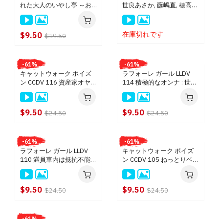
れた大人のいやし亭 ～お
世良あさか, 藤嶋直, 穂高ひ
エンパイア (DVD) $9.50
客様の精子は全て私の中に
な 総勢15名
お出しください～ : 世良あ
ピンクパンチャー (DVD) $9.50
さか
在庫切れです
$9.50
$19.50
MIKADO (DVD) $9.50
クライマックスジパング (BD) $18.50
-61%
-61%
クライマックスジパング (DVD) $14.50
キャットウォーク ポイズ
ラフォーレ ガール LLDV
ピンク シャンパン $13.50
ン CCDV 116 資産家オヤジ
114 積極的なオンナ : 世良
の道楽 ～ヤリマンテニサ
あさか
トラトラトラ (DVD) $13.50
ーJDよ、どっちがエロい
Queen 8 (DVD) $9.50
か競い合ってごらん～ : 七
$9.50
$9.50
$24.50
$24.50
海なな, 世良あさか
TOKIO (DVD) $9.50
魁☆（さきがけ） (DVD) $9.50
-61%
-61%
ワンピース (DVD) $9.50
ラフォーレ ガール LLDV
キャットウォーク ポイズ
110 満員車内は抵抗不能
ン CCDV 105 ねっとりベロ
ホットクリーム (DVD) $9.50
バス痴漢 : 世良あさか
チュー、みっちりセック
DoBaDAM (DVD) $9.50
ス 絡み合う舌 : 世良あさ
か
Hunter (DVD) $9.50
$9.50
$9.50
$24.50
$24.50
小天狗, サイクロン, スタジオヘキ (DVD) $13.50
ツルヒメ, TTS, マダム, グッドマウンテン, マツエンター
-61%