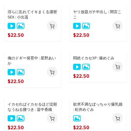
淫らに乱れてイキまくる濃密
ヤリ放題ガチ中出し : 間宮こ
SEX : 小出遥
こ
$22.50
$22.50
俺のドギー発育中 : 星野あい
悶絶イカセ3P : 篠めぐみ
か
$22.50
$22.50
イカセればイカセるほど従順
欲求不満なぽっちゃり爆乳娘
なうねる腰つき : 畠中香織
: 松井めぐみ
$22.50
$22.50