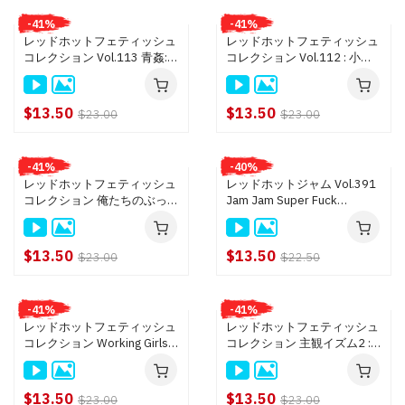
-41%
-41%
レッドホットフェティッシュ
レッドホットフェティッシュ
コレクション Vol.113 青姦:
コレクション Vol.112 : 小野
水沢まお
麻里亜
$13.50
$13.50
$23.00
$23.00
-41%
-40%
レッドホットフェティッシュ
レッドホットジャム Vol.391
コレクション 俺たちのぶっか
Jam Jam Super Fuck
け総集編 4Hrs 22Girls : 江波
Collection 240mins 16Girls :
りゅう, 波多野結衣, 上原保奈
星咲優菜, 江波りゅう, 桜瀬奈,
美, 総勢22名
総勢16名
$13.50
$13.50
$23.00
$22.50
-41%
-41%
レッドホットフェティッシュ
レッドホットフェティッシュ
コレクション Working Girls
コレクション 主観イズム2 :
Collection 4時間 : 舞咲みく
沖ひとみ, 桜瀬奈, 音羽レオン,
に, 朝比奈舞, 中野ありさ, 総
総勢16名
勢16名
$13.50
$13.50
$23.00
$23.00