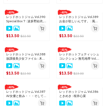
-40%
-40%
レッドホットジャム Vol.390
レッドホットジャム Vol.389
Special Box 7 : 波多野結衣,
お金が欲しいんです。 : 風見
上原保奈美, 大倉彩音, 総勢17
ひかり
人
$13.50
$13.50
$22.50
$22.50
-40%
-41%
レッドホットジャム Vol.388
レッドホットフェティッシュ
放課後美少女ファイル : 木ノ
コレクション 無毛地帯 Vol.5 :
花あみる
愛乃なみ, 中野ありさ, 美山蘭
子, 総勢15名
$13.50
$13.50
$22.50
$23.00
-40%
-40%
レッドホットジャム Vol.387
レッドホットジャム Vol.386
AV女優と飲み・・・そして泊
ときめき : 桜井心菜
まりSEX : 櫻井ともか