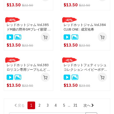
$13.50
$13.50
$22.50
$22.50
-40%
-40%
レッドホットジャム Vol.385
レッドホットジャム Vol.384
ドM娘の野外SMプレイ願望 :
CLUB ONE : 成宮祐希
姫宮ありさ
$13.50
$13.50
$22.50
$22.50
-40%
-41%
レッドホットジャム Vol.383
レッドホットフェティッシュ
ロリコン専用ソープらんど :
コレクション ベイビーボディ
猫田りく
Vol.3 : 愛内希, 綾瀬ゆい, みや
び真央, 森川ひかる, 総勢15人
$13.50
$13.50
$22.50
$23.00
戻る
1
2
3
4
5
...
31
次へ