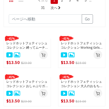
戻る
1
2
3
4
5
...
31
次へ
Go
-41%
-41%
レッドホットフェティッシュ
レッドホットフェティッシュ
コレクション 縛ってムーチョ
コレクション Working Girls
3 ~240mins 14Girls~ : 小泉
Collection 4時間 Vol.2 : 舞咲
まり, 吉村美咲, 総勢14名
みくに, 西川リオン, 芦川芽依,
西野エリカ, 総勢17名
$13.50
$13.50
$23.00
$23.00
-41%
-41%
レッドホットフェティッシュ
レッドホットフェティッシュ
コレクション おしゃぶりガー
コレクション 大人のおもちゃ
ルズ Vol.2 26名じゅっぽり4
秘法館: 極上美女30名
時間 : 逢沢はるか, 芦川芽依,
一ノ瀬麗花, 総勢26名
$13.50
$13.50
$23.00
$23.00