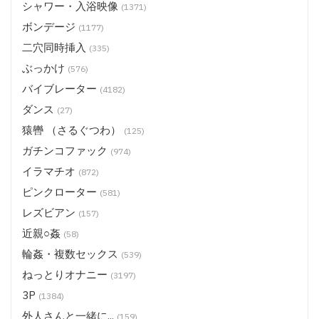
シャワー・入浴映像
(1371)
ボンデージ
(1177)
二穴同時挿入
(335)
ぶっかけ
(576)
バイブレーター
(4182)
ダンス
(27)
猿轡 （さるぐつわ）
(125)
ガチンコファック
(974)
イラマチオ
(872)
ピンクローター
(581)
レズビアン
(157)
近親○姦
(58)
輪姦・複数セックス
(539)
ねっとりオナニー
(3197)
3P
(1384)
外人さんと一緒に...
(159)