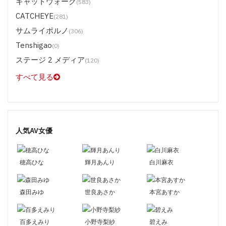
キャットウォーク
(583)
CATCHEYE
(281)
サムライポルノ
(306)
Tenshigao
(0)
ステージ 2 メディア
(120)
すべて見る
人気AV女優
穂高ひな
輝月あんり
白川麻衣
森田みゆ
世良あさか
本宮あすか
百多えみり
小野寺梨紗
碧えみ