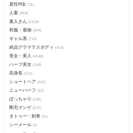
真性M女
(31)
人妻
(854)
素人さん
(1124)
和服・着物
(699)
ギャル系
(718)
絶品グラマラスボディ
(764)
美女・美人
(6548)
ハーフ美女
(144)
高身長
(125)
ショートヘア
(402)
ニューハーフ
(10)
ぽっちゃり
(143)
剛毛マンゲ
(137)
タトゥー・刺青
(11)
シーメール
(3)