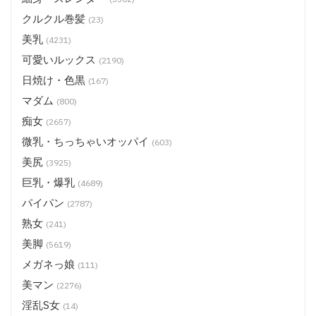
クルクル巻髪
(23)
美乳
(4231)
可愛いルックス
(2190)
日焼け・色黒
(167)
マダム
(800)
痴女
(2657)
微乳・ちっちゃいオッパイ
(603)
美尻
(3925)
巨乳・爆乳
(4689)
パイパン
(2787)
熟女
(241)
美脚
(5619)
メガネっ娘
(111)
美マン
(2276)
淫乱S女
(14)