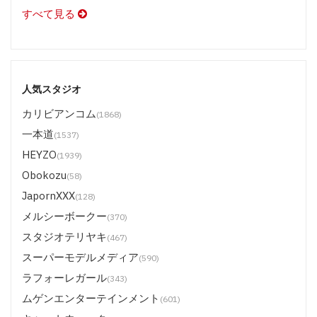
すべて見る
人気スタジオ
カリビアンコム
(1868)
一本道
(1537)
HEYZO
(1939)
Obokozu
(58)
JapornXXX
(128)
メルシーボークー
(370)
スタジオテリヤキ
(467)
スーパーモデルメディア
(590)
ラフォーレガール
(343)
ムゲンエンターテインメント
(601)