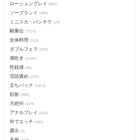
ローションプレイ
(855)
ソープランド
(489)
ミニスカ・パンチラ
(25)
騎乗位
(7555)
女体料理
(112)
ダブルフェラ
(293)
潮吹き
(1245)
性奴隷
(46)
淫語責め
(225)
立ちバック
(3413)
顔射
(985)
大絶叫
(159)
アナルプレイ
(406)
外でエッチ
(382)
露出
(5)
不倫
(129)