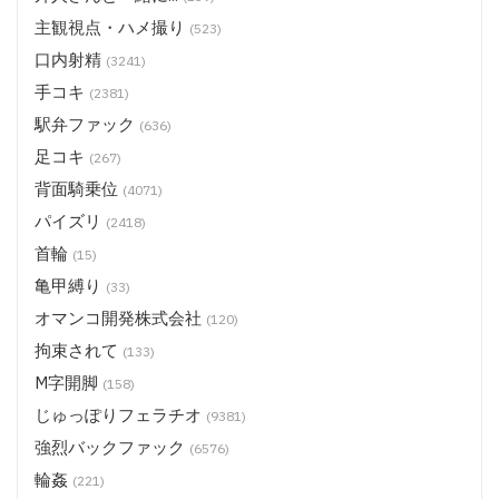
主観視点・ハメ撮り
(523)
口内射精
(3241)
手コキ
(2381)
駅弁ファック
(636)
足コキ
(267)
背面騎乗位
(4071)
パイズリ
(2418)
首輪
(15)
亀甲縛り
(33)
オマンコ開発株式会社
(120)
拘束されて
(133)
M字開脚
(158)
じゅっぽりフェラチオ
(9381)
強烈バックファック
(6576)
輪姦
(221)