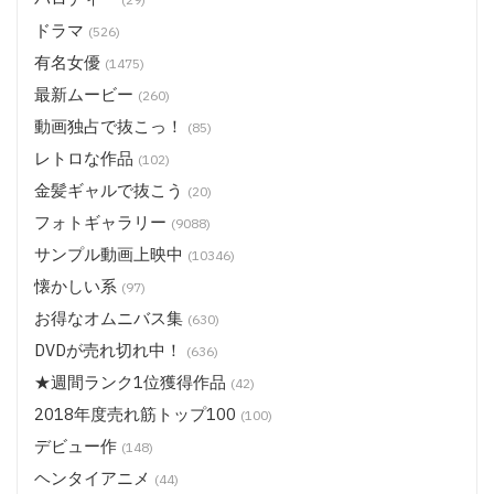
ドラマ
(526)
有名女優
(1475)
最新ムービー
(260)
動画独占で抜こっ！
(85)
レトロな作品
(102)
金髪ギャルで抜こう
(20)
フォトギャラリー
(9088)
サンプル動画上映中
(10346)
懐かしい系
(97)
お得なオムニバス集
(630)
DVDが売れ切れ中！
(636)
★週間ランク1位獲得作品
(42)
2018年度売れ筋トップ100
(100)
デビュー作
(148)
ヘンタイアニメ
(44)