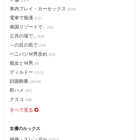
車内プレイ・カーセックス
(106)
電車で痴漢
(12)
南国リゾートで…
(61)
公共の場で...
(54)
～の目の前で
(63)
ペニバンＭ男攻め
(10)
痴女とＭ男
(8)
ディルドー
(312)
顔面騎乗
(2160)
即ハメ
(82)
クスコ
(68)
すべて見る
女優のルックス
細身・スレンダー
(3302)