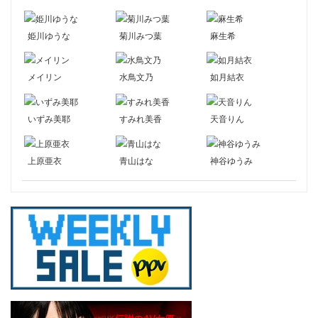
姫川ゆうな
菊川みつ葉
麻生希
メイリン
水鳥文乃
如月結衣
いずみ美耶
すみれ美香
天音りん
上原亜衣
青山はな
神谷ゆうみ