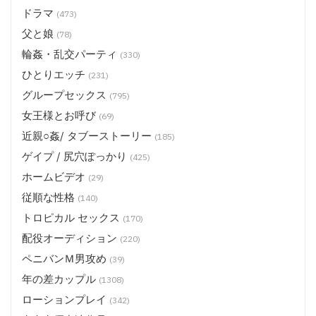
ドラマ
(473)
父と娘
(78)
輪姦・乱交パーティ
(330)
ひとりエッチ
(231)
グループセックス
(795)
女王様とお呼び
(69)
近親○姦/ タブーストーリー
(185)
ゲイプ / 尻穴ぽっかり
(425)
ホームビデオ
(29)
従順な性格
(140)
トロピカル セックス
(170)
配役オーディション
(220)
ペニバンＭ男攻め
(39)
年の差カップル
(1308)
ローションプレイ
(342)