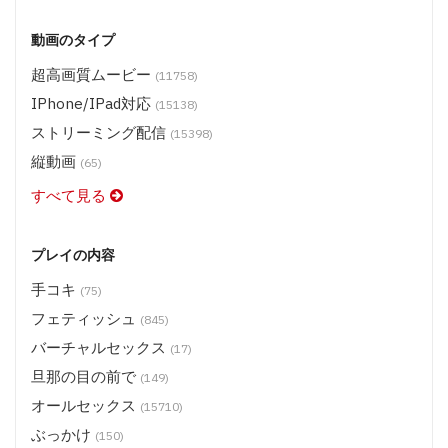
動画のタイプ
超高画質ムービー
(11758)
IPhone/iPad対応
(15138)
ストリーミング配信
(15398)
縦動画
(65)
すべて見る
プレイの内容
手コキ
(75)
フェティッシュ
(845)
バーチャルセックス
(17)
旦那の目の前で
(149)
オールセックス
(15710)
ぶっかけ
(150)