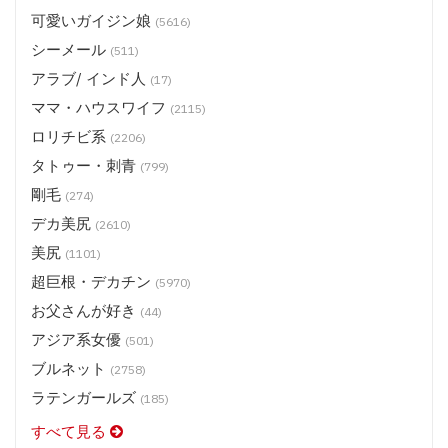
可愛いガイジン娘
(5616)
シーメール
(511)
アラブ/ インド人
(17)
ママ・ハウスワイフ
(2115)
ロリチビ系
(2206)
タトゥー・刺青
(799)
剛毛
(274)
デカ美尻
(2610)
美尻
(1101)
超巨根・デカチン
(5970)
お父さんが好き
(44)
アジア系女優
(501)
ブルネット
(2758)
ラテンガールズ
(185)
すべて見る