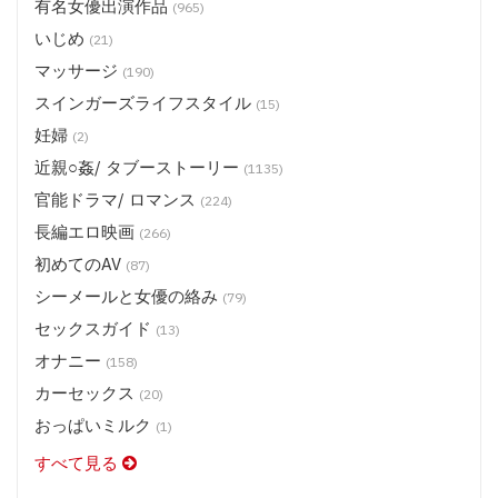
有名女優出演作品
(965)
いじめ
(21)
マッサージ
(190)
スインガーズライフスタイル
(15)
妊婦
(2)
近親○姦/ タブーストーリー
(1135)
官能ドラマ/ ロマンス
(224)
長編エロ映画
(266)
初めてのAV
(87)
シーメールと女優の絡み
(79)
セックスガイド
(13)
オナニー
(158)
カーセックス
(20)
おっぱいミルク
(1)
すべて見る