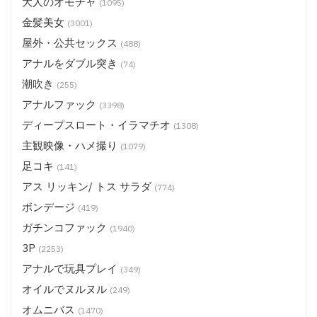
大人のオモチャ
(1095)
金髪美女
(3001)
屋外・公共セックス
(488)
アナルをダブル突き
(74)
潮吹き
(255)
アナルファック
(3398)
ディープスロート・イラマチオ
(1308)
主観映像・ハメ撮り
(1079)
足コキ
(141)
アス リッキン/ トス サラダ
(774)
ボンデージ
(419)
ガチンコファック
(1940)
3P
(2253)
アナルで玩具プレイ
(349)
オイルでヌルヌル
(249)
オムニバス
(1470)