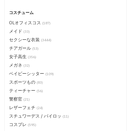
コスチューム
OLオフィスコス
(187)
メイド
(33)
セクシーな衣装
(3444)
チアガール
(53)
女子高生
(356)
メガネ
(32)
ベイビーシッター
(109)
スポーツもの
(83)
ティーチャー
(56)
警察官
(21)
レザーフェチ
(24)
スチュワーデス / パイロッ
(11)
コスプレ
(595)