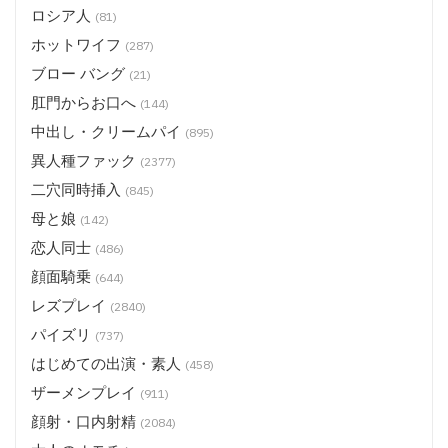
ロシア人
(81)
ホットワイフ
(287)
ブロー バング
(21)
肛門からお口へ
(144)
中出し・クリームパイ
(895)
異人種ファック
(2377)
二穴同時挿入
(845)
母と娘
(142)
恋人同士
(486)
顔面騎乗
(644)
レズプレイ
(2840)
パイズリ
(737)
はじめての出演・素人
(458)
ザーメンプレイ
(911)
顔射・口内射精
(2084)