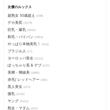
女優のルックス
超熟女 50歳超え
(188)
デカ美尻
(2579)
巨乳・爆乳
(4302)
剃毛・パイパン
(2850)
やっぱり本物美乳！
(562)
ブラジル人
(17)
ヨーロッパ美女
(1522)
ぽっちゃり系 & デブ
(107)
美脚・脚線美
(1882)
赤毛/ レッドヘアー
(381)
黒人美女
(673)
微乳
(2105)
ヤング
(5512)
熟女・マダム
(633)