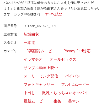
バいオヤジが「旦那は借金のカタにおまえを俺に売ったんだ
よ！」と衝撃の激白！嫌がる由衣さんをヤリたい放題にしちゃい
ます！カラダ中を揉まれ
......すべて読む
商品番号
DL1pon_051626_001
新城由衣
主演女優
一本道
スタジオ
HD高画質ムービー
iPhone/iPad対応
カテゴリ
イラマチオ
オールセックス
サンプル動画上映中
ストリーミング配信
パイパン
フォトギャラリー
フルHDムービー
中出し
微乳・ちっちゃいオッパイ
最新ムービー
生姦
美マン