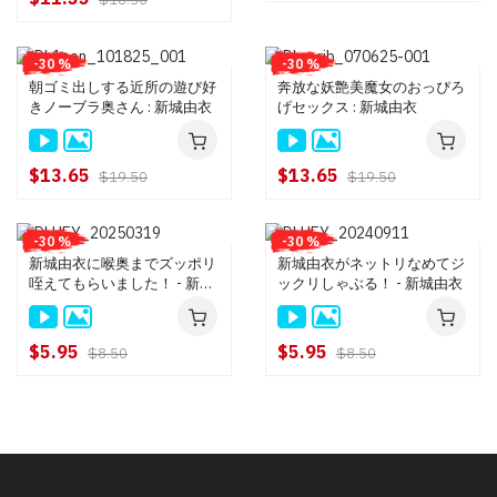
-30 %
-30 %
朝ゴミ出しする近所の遊び好
奔放な妖艶美魔女のおっぴろ
きノーブラ奥さん : 新城由衣
げセックス : 新城由衣
$13.65
$13.65
$19.50
$19.50
-30 %
-30 %
新城由衣に喉奥までズッポリ
新城由衣がネットリなめてジ
咥えてもらいました！ - 新城
ックリしゃぶる！ - 新城由衣
由衣
$5.95
$5.95
$8.50
$8.50