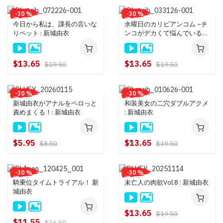
-30 %
-30 %
今日から私は、課長の言いな
水曜日のカリビアンコム ~チ
りペット : 新城由衣
ンコがデカくて悩んでいると
相談された女優は好奇心と母
性本能が煽られて簡単にヤレ
る説~ : 新城由衣
$13.65
$13.65
$19.50
$19.50
-30 %
-30 %
新城由衣がアナルをペロっと
和装美女の二穴ダブルアクメ
責めまくる！: 新城由衣
: 新城由衣
$5.95
$13.65
$8.50
$19.50
-30 %
-30 %
騎乗位タイムトライアル！ 新
未亡人の肉欲Vol.8 : 新城由衣
城由衣
$13.65
$19.50
$11.55
$16.50