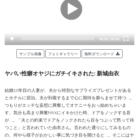
Current
Total
00:00
|
00:00
time
duration
サンプル画像
フォトギャラリー
無料ダウンロード
ヤバい性癖オヤジにガチイキされた: 新城由衣
結婚10年目の人妻が、夫から特別なサプライズプレゼントがある
とホテルに宿泊。夫が到着するまで心に期待を膨らませて待つ…。
つもりがエッチな妄想に興奮してオナニーをおっ始めちゃいま
す。気分も高まり興奮MAXにイキかけた時、ドアをノックする音
が…。「夫との約束でドアをノックされたら目をつぶって黙って待
つこと」と言われていた由衣さん。言われた通りにしてみるもの
の、何やら様子がおかしい事に気づき目を開けると…。そこにはヤ