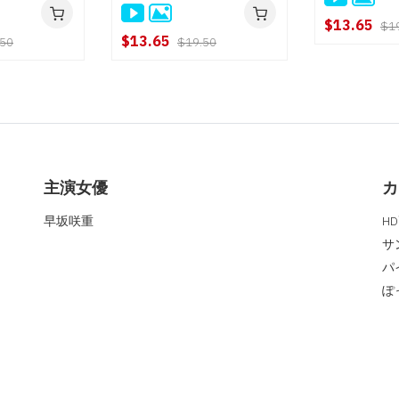
藤田美樹
$13.65
$1
$13.65
.50
$19.50
主演女優
カ
早坂咲重
H
サ
パ
ぽ