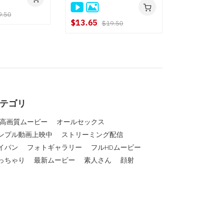
首イキSEX編~ : 江波りゅう, 浜
中あや
9.50
$13.65
$19.50
テゴリ
D高画質ムービー
オールセックス
ンプル動画上映中
ストリーミング配信
イパン
フォトギャラリー
フルHDムービー
っちゃり
最新ムービー
素人さん
顔射