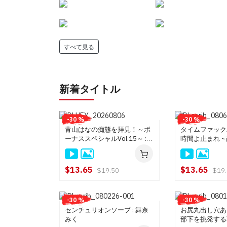
すべて見る
新着タイトル
-30 %
-30 %
青山はなの痴態を拝見！～ボ
タイムファック
ーナススペシャルVol.15～ :
時間よ止まれ 
青山はな
ン編~ : 野々宮
な
$13.65
$13.65
$19.50
$19
-30 %
-30 %
センチュリオンソープ : 舞奈
お尻丸出し穴あ
みく
部下を挑発する