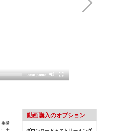
Current
Total
00:00
|
00:00
time
duration
動画購入のオプション
、生挿
で、大
ダウンロード + ストリーミング