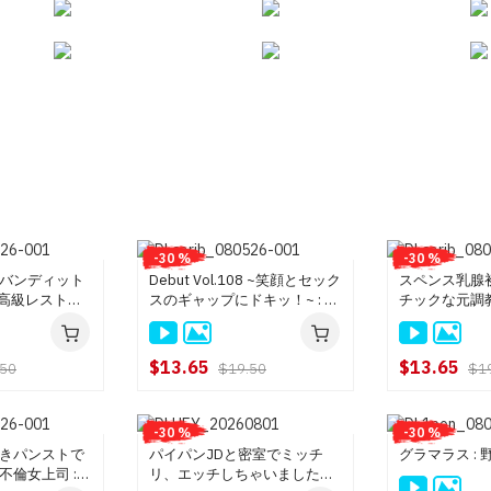
-30 %
-30 %
バンディット
Debut Vol.108 ~笑顔とセック
スペンス乳腺初
~高級レストラ
スのギャップにドキッ！~ : 水
チックな元調教
すず, 笹宮えれ
戸ありさ
オ
$13.65
$13.65
.50
$19.50
$1
-30 %
-30 %
きパンストで
パイパンJDと密室でミッチ
グラマラス :
不倫女上司 :
リ、エッチしちゃいました！: