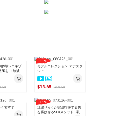
-30 %
体験 ~エキゾ
モデルコレクション: アナスタ
師を~ : 綾波リ
シア
$13.65
9.50
$19.50
-30 %
 野々宮すず
江波りゅうが実践指導する男
を喜ばせるSEXメソッド ~乳