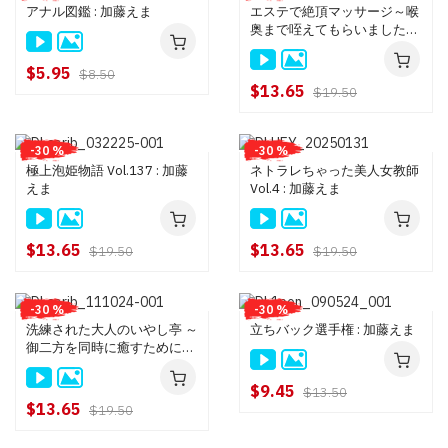
アナル図鑑 : 加藤えま
エステで絶頂マッサージ～喉
奥まで咥えてもらいました！
～ : 加藤えま
$5.95
$8.50
$13.65
$19.50
-30 %
-30 %
極上泡姫物語 Vol.137 : 加藤
ネトラレちゃった美人女教師
えま
Vol.4 : 加藤えま
$13.65
$13.65
$19.50
$19.50
-30 %
-30 %
洗練された大人のいやし亭 ～
立ちバック選手権 : 加藤えま
御二方を同時に癒すためにア
ナルを採用いたしました～ :
加藤えま
$9.45
$13.50
$13.65
$19.50