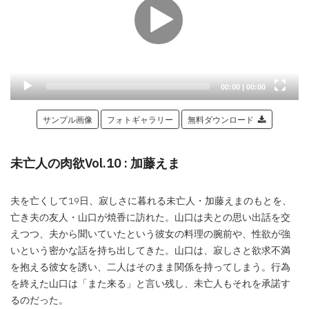
Current
Total
00:00
|
00:00
time
duration
サンプル画像
フォトギャラリー
無料ダウンロード
未亡人の肉欲Vol.10 : 加藤えま
夫を亡くして19日、寂しさに暮れる未亡人・加藤えまのもとを、
亡き夫の友人・山口が焼香に訪れた。山口は夫との思い出話を交
えつつ、夫から聞いていたという彼女の料理の腕前や、性欲が強
いという密かな話を持ち出してきた。山口は、寂しさと欲求不満
を抱える彼女を誘い、二人はそのまま関係を持ってしまう。行為
を終えた山口は「また来る」と言い残し、未亡人もそれを承諾す
るのだった。