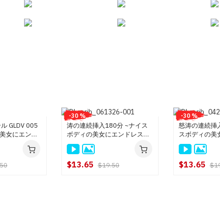
-30 %
-30 %
 GLDV 005
涛の連続挿入180分 ~ナイス
怒涛の連続挿入
美女にエンド
ボディの美女にエンドレス中
スボディの美
野々宮すず
出し~ 後編 : 野々宮すず
中出し~ 前編 
$13.65
$13.65
.50
$19.50
$1