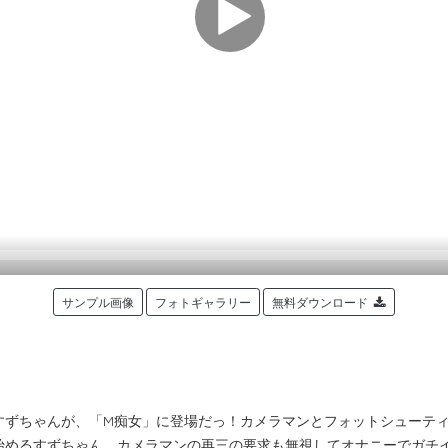
サンプル画像
フォトギャラリー
無料ダウンロード
すずちゃんが、「M痴女」に登場だっ！カメラマンとフォットシューテ
始めるすずちゃん。カメラマンの再三の要求も無視してオナニーでガチ