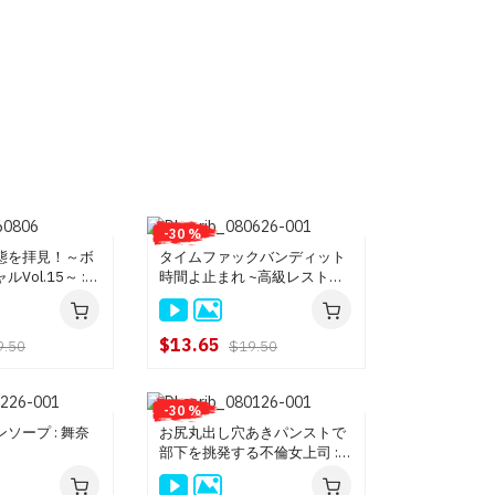
-30 %
態を拝見！～ボ
タイムファックバンディット
Vol.15～ :
時間よ止まれ ~高級レストラ
ン編~ : 野々宮すず, 笹宮えれ
な
$13.65
9.50
$19.50
-30 %
ソープ : 舞奈
お尻丸出し穴あきパンストで
部下を挑発する不倫女上司 :
白石ゆり