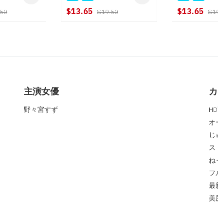
$13.65
$13.65
.50
$19.50
$1
主演女優
カ
野々宮すず
H
オ
じ
ス
ね
フ
最
美