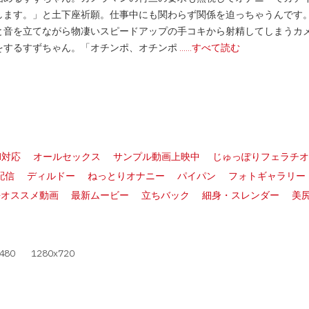
します。」と土下座祈願。仕事中にも関わらず関係を迫っちゃうんです
と音を立てながら物凄いスピードアップの手コキから射精してしまうカ
をするすずちゃん。「オチンポ、オチンポ
......すべて読む
ad対応
オールセックス
サンプル動画上映中
じゅっぽりフェラチオ
配信
ディルドー
ねっとりオナニー
パイパン
フォトギャラリー
長オススメ動画
最新ムービー
立ちバック
細身・スレンダー
美
480
1280x720