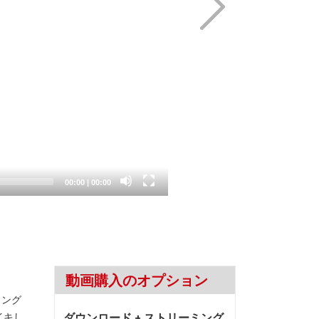
Current
Total
00:00
|
00:00
time
duration
動画購入のオプション
ィング
イキし
ダウンロード + ストリーミング