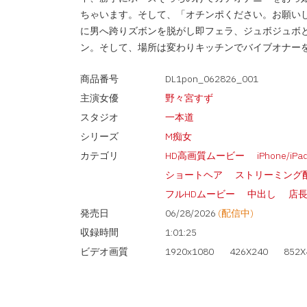
ちゃいます。そして、「オチンポください。お願い
に男へ跨りズボンを脱がし即フェラ、ジュボジュボ
ン。そして、場所は変わりキッチンでバイブオナー
商品番号
DL1pon_062826_001
主演女優
野々宮すず
スタジオ
一本道
シリーズ
M痴女
カテゴリ
HD高画質ムービー
iPhone/iP
ショートヘア
ストリーミング
フルHDムービー
中出し
店
発売日
06/28/2026
(配信中)
収録時間
1:01:25
ビデオ画質
1920x1080
426X240
852X