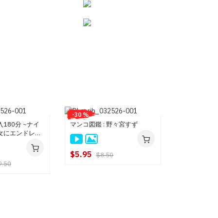
-30 %
180分 ~ナイ
マンコ図鑑 : 野々宮すず
女にエンドレス
: 野々宮すず
$5.95
$8.50
9.50