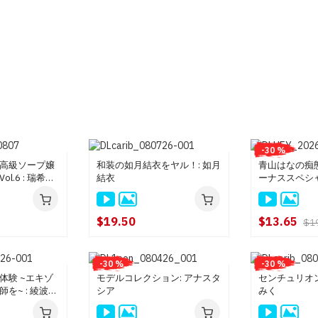
-30 %
高級ソープ嬢
和装の如月結衣をヤル！: 如月
青山はなの痴
l.6 : 瑞希ゆ
結衣
ーナススペシャル
青山はな
$19.50
$13.65
$1
-30 %
-30 %
体験 ~エキゾ
モデルコレクション: アナスタ
センチュリオン
を~ : 綾波リ
シア
みく