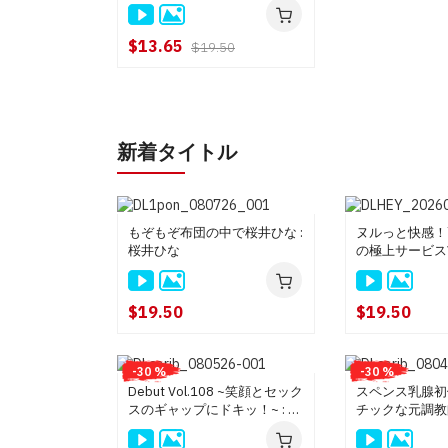
$13.65
$19.50
新着タイトル
もぞもぞ布団の中で桜井ひな :
ヌルっと快感！
桜井ひな
の極上サービスVo
き
$19.50
$19.50
-30 %
-30 %
Debut Vol.108 ~笑顔とセック
スペンス乳腺初
スのギャップにドキッ！~ : 水
チックな元調教師
戸ありさ
オ