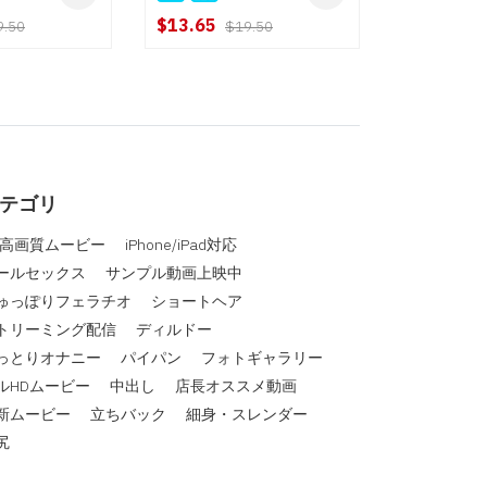
$13.65
9.50
$19.50
テゴリ
D高画質ムービー
iPhone/iPad対応
ールセックス
サンプル動画上映中
ゅっぽりフェラチオ
ショートヘア
トリーミング配信
ディルドー
っとりオナニー
パイパン
フォトギャラリー
ルHDムービー
中出し
店長オススメ動画
新ムービー
立ちバック
細身・スレンダー
尻