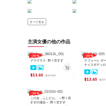
すべて見る
主演女優の他の作品
-30 %
-30 %
グラマラス : 野々宮すず
ラフォーレ ガール
ナイスボディの
レス中出し : 
$13.65
$19.50
$13.65
$19
-30 %
この女、ふしだら。 ～野々宮
すずの場合～: 野々宮すず