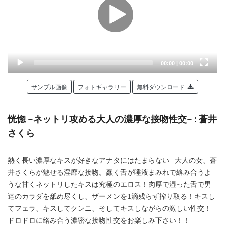
Current
Total
00:00
|
00:00
time
duration
サンプル画像
フォトギャラリー
無料ダウンロード
恍惚 ~ネットリ攻める大人の濃厚な接吻性交~ : 蒼井
さくら
熱く長い濃厚なキスが好きなアナタにはたまらない…大人の女、蒼
井さくらが魅せる淫靡な接吻。蠢く舌が唾液まみれで絡み合うよ
うな甘くネットリしたキスは究極のエロス！肉厚で湿った舌で男
達のカラダを舐め尽くし、ザーメンを1滴残らず搾り取る！キスし
てフェラ、キスしてクンニ、そしてキスしながらの激しい性交！
ドロドロに絡み合う濃密な接吻性交をお楽しみ下さい！！