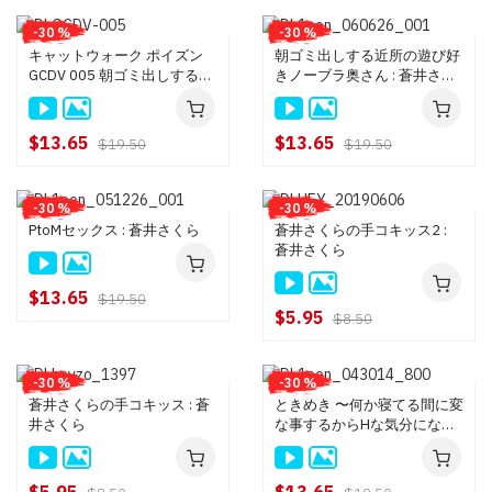
-30 %
-30 %
キャットウォーク ポイズン
朝ゴミ出しする近所の遊び好
GCDV 005 朝ゴミ出しする近
きノーブラ奥さん : 蒼井さく
所の遊び好きノーブラ奥さん
ら
: 蒼井さくら
$13.65
$13.65
$19.50
$19.50
-30 %
-30 %
PtoMセックス : 蒼井さくら
蒼井さくらの手コキッス2 :
蒼井さくら
$13.65
$19.50
$5.95
$8.50
-30 %
-30 %
蒼井さくらの手コキッス : 蒼
ときめき 〜何か寝てる間に変
井さくら
な事するからHな気分になっ
てきちゃった〜 : 蒼井さくら