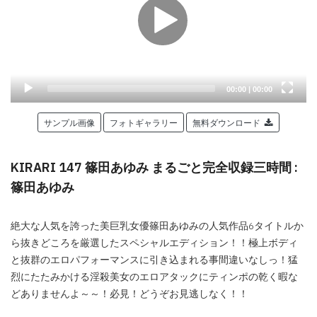
Current
Total
00:00
|
00:00
time
duration
サンプル画像
フォトギャラリー
無料ダウンロード
KIRARI 147 篠田あゆみ まるごと完全収録三時間 :
篠田あゆみ
絶大な人気を誇った美巨乳女優篠田あゆみの人気作品6タイトルか
ら抜きどころを厳選したスペシャルエディション！！極上ボディ
と抜群のエロパフォーマンスに引き込まれる事間違いなしっ！猛
烈にたたみかける淫殺美女のエロアタックにティンポの乾く暇な
どありませんよ～～！必見！どうぞお見逃しなく！！