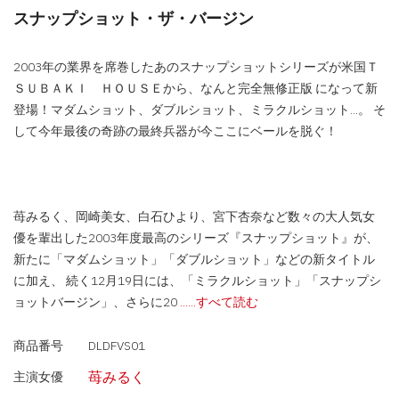
スナップショット・ザ・バージン
2003年の業界を席巻したあのスナップショットシリーズが米国Ｔ
ＳＵＢＡＫＩ ＨＯＵＳＥから、なんと完全無修正版 になって新
登場！マダムショット、ダブルショット、ミラクルショット...。 そ
して今年最後の奇跡の最終兵器が今ここにベールを脱ぐ！
苺みるく、岡崎美女、白石ひより、宮下杏奈など数々の大人気女
優を輩出した2003年度最高のシリーズ『スナップショット』が、
新たに「マダムショット」「ダブルショット」などの新タイトル
に加え、 続く12月19日には、「ミラクルショット」「スナップシ
ョットバージン」、さらに20
......すべて読む
商品番号
DLDFVS01
苺みるく
主演女優