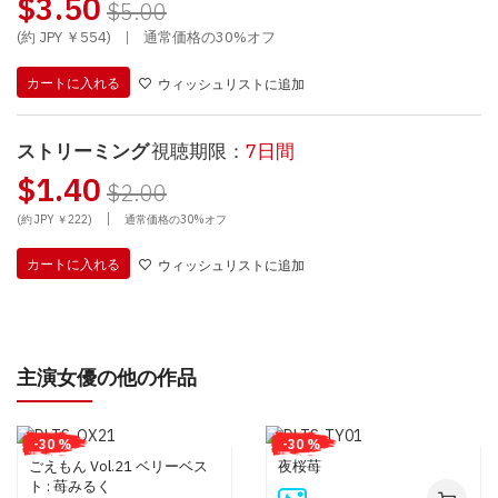
$3.50
$5.00
(約 JPY ￥554)
|
通常価格の30%オフ
カートに入れる
ウィッシュリストに追加
ストリーミング
視聴期限：
7日間
$1.40
$2.00
|
(約 JPY ￥222)
通常価格の30%オフ
カートに入れる
ウィッシュリストに追加
主演女優の他の作品
-30 %
-30 %
ごえもん Vol.21 ベリーベス
夜桜苺
ト : 苺みるく