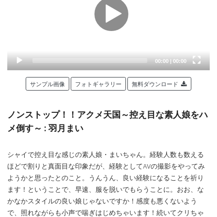
Current
Total
00:00
|
00:00
time
duration
サンプル画像
フォトギャラリー
無料ダウンロード
ノンストップ！！アクメ天国～控え目な素人娘をハ
メ倒す～ : 羽月まい
シャイで控え目な感じの素人娘・まいちゃん。経験人数も数える
ほどで割りと真面目な印象だが、経験としてAVの撮影をやってみ
ようかと思ったとのこと。うんうん、良い経験になることを祈り
ます！ということで、早速、服を脱いでもらうことに。おお、な
かなかスタイルの良い娘じゃないですか！感度も悪くないよう
で、照れながらも小声で喘ぎはじめちゃいます！続いてクリちゃ