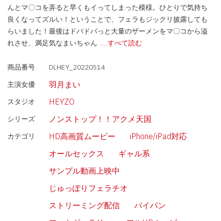
んとマ〇コを弄ると早くもイってしまった模様。ひとりで気持ち
良くなってズルい！ということで、フェラもジックリ披露しても
らいました！最後はドバドバっと大量のザーメンをマ〇コから溢
れさせ、満足気なまいちゃん
......すべて読む
商品番号
DLHEY_20220514
羽月まい
主演女優
HEYZO
スタジオ
ノンストップ！！アクメ天国
シリーズ
HD高画質ムービー
iPhone/iPad対応
カテゴリ
オールセックス
ギャル系
サンプル動画上映中
じゅっぽりフェラチオ
ストリーミング配信
パイパン