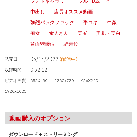
フォトギャラリー
フルHDムービー
中出し
店長オススメ動画
強烈バックファック
手コキ
生姦
痴女
素人さん
美尻
美肌・美白
背面騎乗位
騎乗位
05/14/2022
(配信中)
発売日
0:52:12
収録時間
ビデオ画質
852X480
1280x720
426X240
1920x1080
動画購入のオプション
ダウンロード + ストリーミング