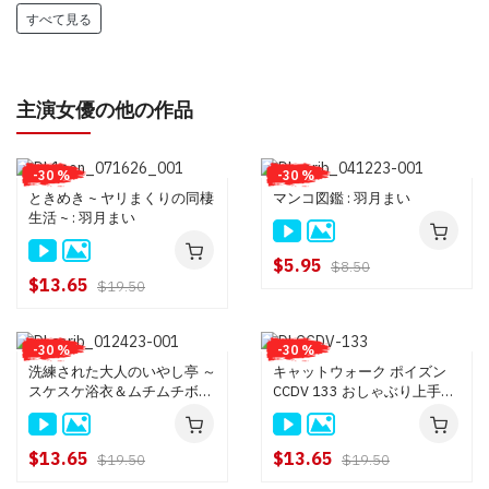
すべて見る
主演女優の他の作品
-30 %
-30 %
ときめき ~ ヤリまくりの同棲
マンコ図鑑 : 羽月まい
生活 ~ : 羽月まい
$5.95
$8.50
$13.65
$19.50
-30 %
-30 %
洗練された大人のいやし亭 ～
キャットウォーク ポイズン
スケスケ浴衣＆ムチムチボデ
CCDV 133 おしゃぶり上手な
ィ！絶景かな！絶景かな！～
ギャルのカラダを余すところ
: 羽月まい
なくいただきました！ : 羽月
まい
$13.65
$13.65
$19.50
$19.50