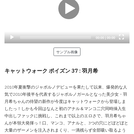
Current
Total
00:00
|
00:00
time
duration
サンプル画像
キャットウォーク ポイズン 37 : 羽月希
2010年夏衝撃のジャポルノデビューを果たして以来、爆発的な人
気で2010年後半を代表するジャポルノガールとなった美少女・羽
月希ちゃんの待望の新作が今度はキャットウォークから登場しま
したっ！しかも今回はなんと初のアナル＆マンコ二穴同時挿入生
中出しファックに挑戦し、これまで以上のエロさで、羽月希ちゃ
んが本領大発揮っ！口、マンコ、アナルと、3つの穴にどぼどぼと
大量のザーメンを注入されまくり、一滴残らず全部吸い取るよう