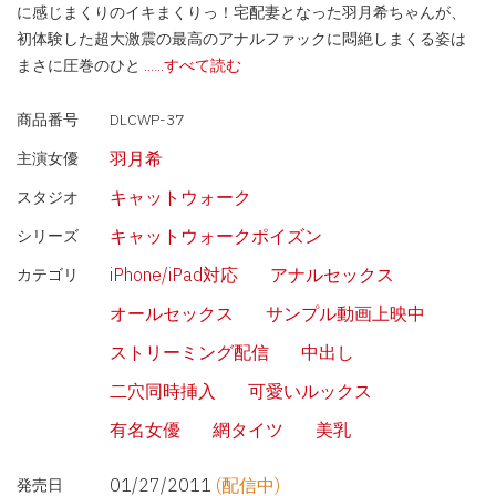
に感じまくりのイキまくりっ！宅配妻となった羽月希ちゃんが、
初体験した超大激震の最高のアナルファックに悶絶しまくる姿は
まさに圧巻のひと
......すべて読む
商品番号
DLCWP-37
羽月希
主演女優
キャットウォーク
スタジオ
キャットウォークポイズン
シリーズ
iPhone/iPad対応
アナルセックス
カテゴリ
オールセックス
サンプル動画上映中
ストリーミング配信
中出し
二穴同時挿入
可愛いルックス
有名女優
網タイツ
美乳
01/27/2011
(配信中)
発売日