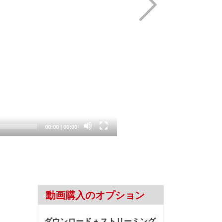
Current
Total
00:00
|
00:00
time
duration
動画購入のオプション
ダウンロード + ストリーミング