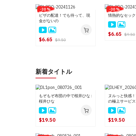
-30 %
-30 %
ピザの配達！でも待って、現
情熱的なセック
金がないの
$6.65
$9.50
$6.65
$9.50
新着タイトル
もぞもぞ布団の中で桜井ひな :
ヌルっと快感！
桜井ひな
の極上サービスVo
き
$19.50
$19.50