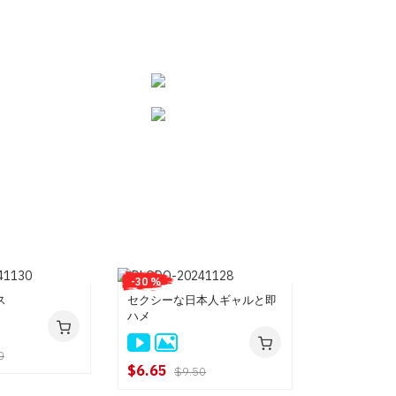
-30 %
ス
セクシーな日本人ギャルと即
ハメ
0
$6.65
$9.50