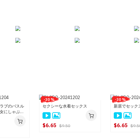
-30 %
-30 %
ラブのバスル
セクシーな水着セックス
新居でセック
女にしゃぶら
$6.65
$6.65
$9.50
$9.5