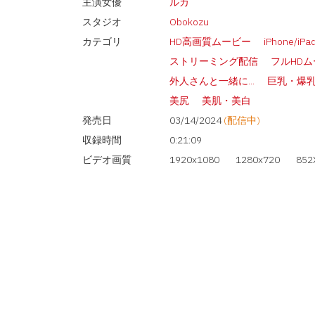
主演女優
ルカ
スタジオ
Obokozu
カテゴリ
HD高画質ムービー
iPhone/iP
ストリーミング配信
フルHD
外人さんと一緒に...
巨乳・爆
美尻
美肌・美白
発売日
03/14/2024
(配信中)
収録時間
0:21:09
ビデオ画質
1920x1080
1280x720
852