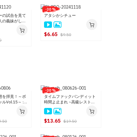
-30 %
ーの試合を見て
アタシかシチュー
人の義妹がしゃ
$6.65
$9.50
0
-30 %
態を拝見！～ボ
タイムファックバンディット
Vol.15～ :
時間よ止まれ ~高級レストラ
ン編~ : 野々宮すず, 笹宮えれ
な
$13.65
9.50
$19.50