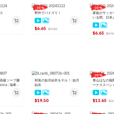
-30 %
-30 %
ス
野外でパイズリ！
家族がサッカ
いる間、日本
ぶりたがる
$6.65
$9.50
$6.65
$9.5
-30 %
高級ソープ嬢
和装の如月結衣をヤル！: 如月
青山はなの痴
l.6 : 瑞希ゆ
結衣
ーナススペシャル
青山はな
$19.50
$13.65
$1