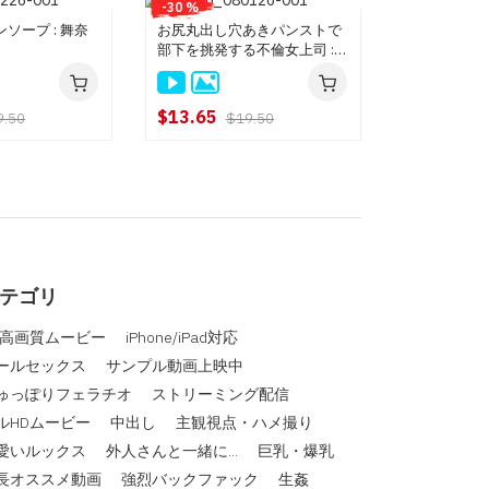
-30 %
ソープ : 舞奈
お尻丸出し穴あきパンストで
部下を挑発する不倫女上司 :
白石ゆり
$13.65
9.50
$19.50
テゴリ
D高画質ムービー
iPhone/iPad対応
ールセックス
サンプル動画上映中
ゅっぽりフェラチオ
ストリーミング配信
ルHDムービー
中出し
主観視点・ハメ撮り
愛いルックス
外人さんと一緒に...
巨乳・爆乳
長オススメ動画
強烈バックファック
生姦