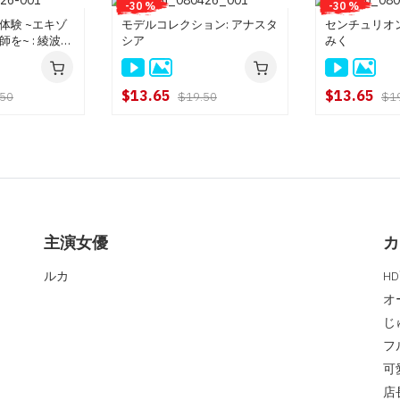
-30 %
-30 %
体験 ~エキゾ
モデルコレクション: アナスタ
センチュリオン
を~ : 綾波リ
シア
みく
$13.65
$13.65
.50
$19.50
$1
主演女優
カ
ルカ
H
オ
じ
フ
可
店