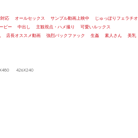
ad対応
オールセックス
サンプル動画上映中
じゅっぽりフェラチオ
ムービー
中出し
主観視点・ハメ撮り
可愛いルックス
乳
店長オススメ動画
強烈バックファック
生姦
素人さん
美乳
X480
426X240