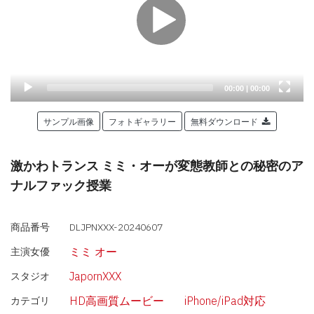
Current
Total
00:00
|
00:00
time
duration
サンプル画像
フォトギャラリー
無料ダウンロード
激かわトランス ミミ・オーが変態教師との秘密のア
ナルファック授業
商品番号
DLJPNXXX-20240607
ミミ オー
主演女優
JapornXXX
スタジオ
HD高画質ムービー
iPhone/iPad対応
カテゴリ