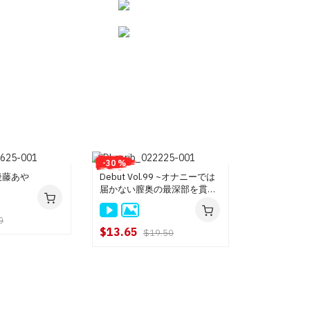
-30 %
後藤あや
Debut Vol.99 ~オナニーでは
届かない膣奥の最深部を貫か
れたい~ : 後藤あや
0
$13.65
$19.50