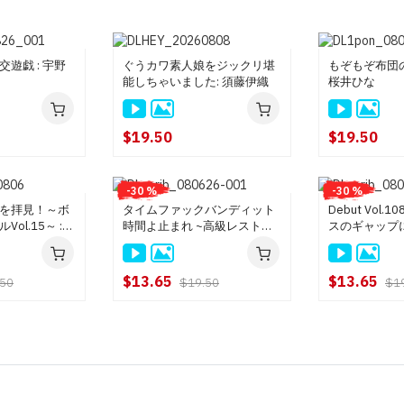
遊戯 : 宇野
ぐうカワ素人娘をジックリ堪
もぞもぞ布団の
能しちゃいました: 須藤伊織
桜井ひな
$19.50
$19.50
-30 %
-30 %
を拝見！～ボ
タイムファックバンディット
Debut Vol.
ol.15～ :
時間よ止まれ ~高級レストラ
スのギャップにド
ン編~ : 野々宮すず, 笹宮えれ
戸ありさ
な
$13.65
$13.65
.50
$19.50
$1