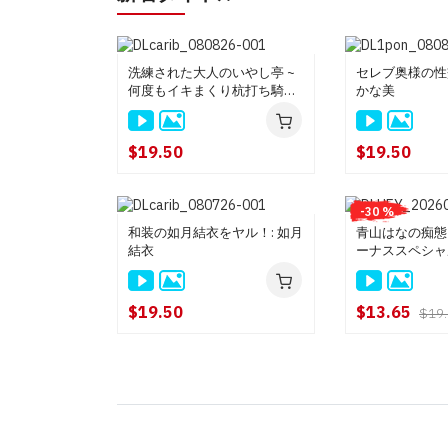
洗練された大人のいやし亭 ~
セレブ奥様の性交
何度もイキまくり杭打ち騎乗
かな美
位ピストン~ : 白咲雪乃
$19.50
$19.50
-30 %
和装の如月結衣をヤル！: 如月
青山はなの痴態
結衣
ーナススペシャルV
青山はな
$19.50
$13.65
$19