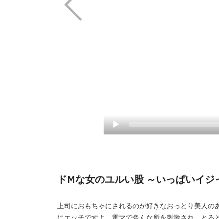
ドMな女のユルい股 ～いっぱいイジっ
上司におもちゃにされるのが好きなおっとり美人の
にエッチですよ。電マで色んな所を刺激され、とろ