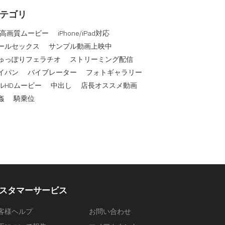
テゴリ
D高画質ムービー
iPhone/iPad対応
ールセックス
サンプル動画上映中
ゅっぽりフェラチオ
ストリーミング配信
イパン
バイブレーター
フォトギャラリー
ルHDムービー
中出し
店長オススメ動画
姦
騎乗位
スタマーサービス
客様ヘルプ
お問い合わせ