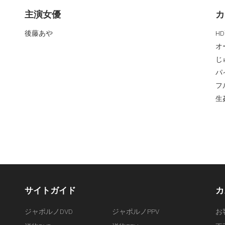
主演女優
カ
後藤あや
H
オ
じ
パ
フ
生
サイトガイド
カ
ジャポルノDVD
ジャポルノPPV
お