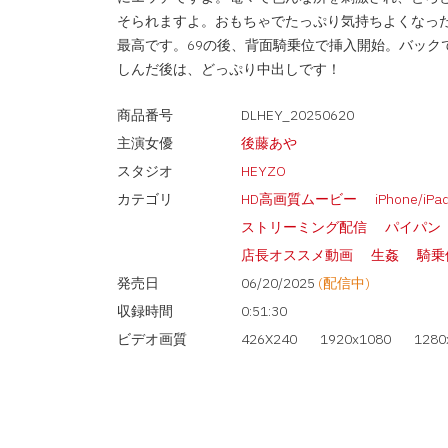
そられますよ。おもちゃでたっぷり気持ちよくなっ
最高です。69の後、背面騎乗位で挿入開始。バッ
しんだ後は、どっぷり中出しです！
商品番号
DLHEY_20250620
主演女優
後藤あや
スタジオ
HEYZO
カテゴリ
HD高画質ムービー
iPhone/iP
ストリーミング配信
パイパン
店長オススメ動画
生姦
騎乗
発売日
06/20/2025
(配信中)
収録時間
0:51:30
ビデオ画質
426X240
1920x1080
1280