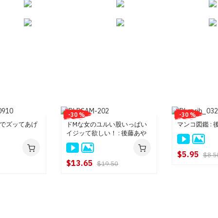
-30 %
-30 %
でズッてあげ
ドMな女のユルい股いっぱい
マンコ図鑑 : 
イジッて欲しい！ : 後藤あや
$5.95
$8.5
$13.65
$19.50