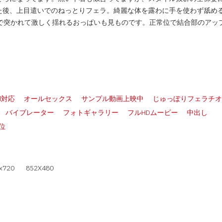
た後、上目遣いでのねっとりフェラ。綺麗な体を露わに手を使わず舐め
クで突かれて激しく揺れるおっぱいも見ものです。正常位で結合部のアッ
ad対応
オールセックス
サンプル動画上映中
じゅっぽりフェラチオ
バイブレーター
フォトギャラリー
フルHDムービー
中出し
位
x720
852X480