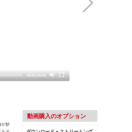
Current
Total
00:00
|
00:00
time
duration
動画購入のオプション
輪が妙
にもそ
ダウンロード + ストリーミング