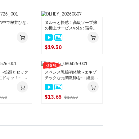
中で桜井ひな :
ヌルっと快感！高級ソープ嬢
の極上サービスVol.6 : 瑞希ゆ
き
$19.50
-30 %
108 ~笑顔とセック
スペンス乳腺初体験 ~エキゾ
キッ！~ : 水
チックな元調教師を~ : 綾波リ
オ
$13.65
9.50
$19.50