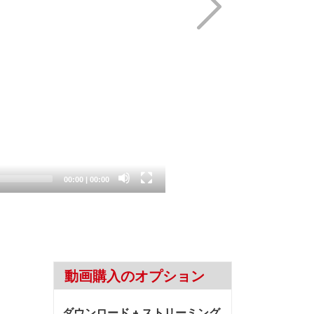
Current
Total
00:00
|
00:00
time
duration
動画購入のオプション
ダウンロード + ストリーミング