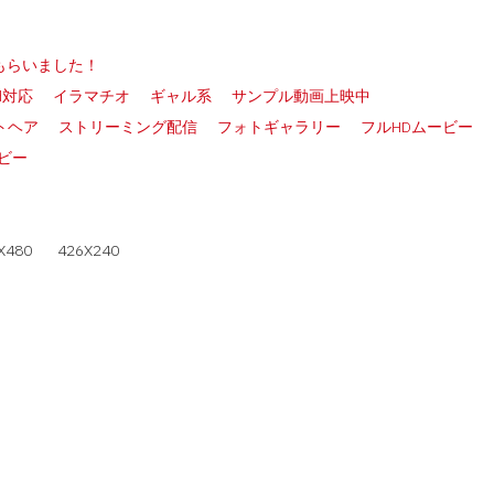
もらいました！
ad対応
イラマチオ
ギャル系
サンプル動画上映中
トヘア
ストリーミング配信
フォトギャラリー
フルHDムービー
ビー
X480
426X240