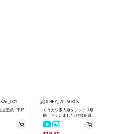
交遊戯 : 宇野
ぐうカワ素人娘をジックリ堪
能しちゃいました: 須藤伊織
$19.50