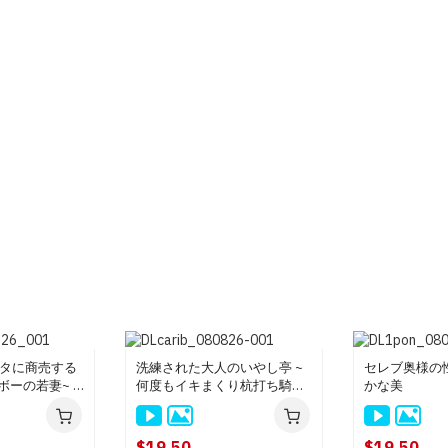
タに商売する
洗練された大人のいやし亭 ~
セレブ奥様の性
ボーの若妻~ :
何度もイキまくり杭打ち騎乗
かな美
位ピストン~ : 白咲雪乃
$19.50
$19.50