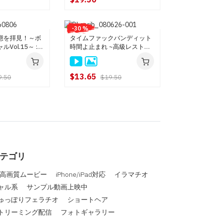
-30 %
態を拝見！～ボ
タイムファックバンディット
Vol.15～ :
時間よ止まれ ~高級レストラ
ン編~ : 野々宮すず, 笹宮えれ
な
$13.65
9.50
$19.50
テゴリ
D高画質ムービー
iPhone/iPad対応
イラマチオ
ャル系
サンプル動画上映中
ゅっぽりフェラチオ
ショートヘア
トリーミング配信
フォトギャラリー