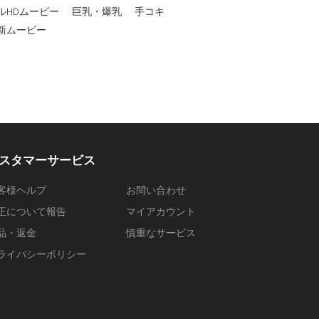
ルHDムービー
巨乳・爆乳
手コキ
新ムービー
スタマーサービス
客様ヘルプ
お問い合わせ
正について報告
マイアカウント
品・返金
慎重なサービス
ライバシーポリシー