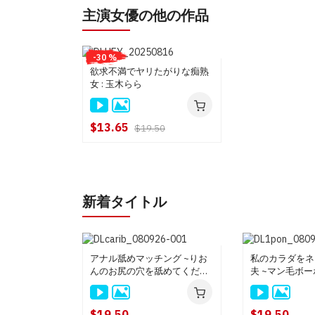
主演女優の他の作品
-30 %
欲求不満でヤリたがりな痴熟
女 : 玉木らら
$13.65
$19.50
新着タイトル
アナル舐めマッチング ~りお
私のカラダをネ
んのお尻の穴を舐めてくださ
夫 ~マン毛ボー
い~ : りおん
夏目りんか
$19.50
$19.50