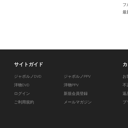
フ
最
サイトガイド
カ
ジャポルノDVD
ジャポルノPPV
お
洋物DVD
洋物PPV
不
ログイン
新規会員登録
返
ご利用規約
メールマガジン
プ