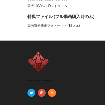
最大1080pのHDストリーム
特典ファイル (フル動画購入時のみ)
高画質無修正フォトセット (12 pics)
ABOUT SSL CERTIFICATES