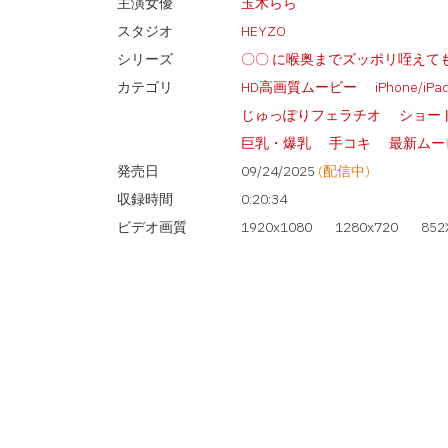
主演女優
玉木らら
スタジオ
HEYZO
シリーズ
〇〇 に喉奥までズッポリ咥えて
カテゴリ
HD高画質ムービー
iPhone/iP
じゅっぽりフェラチオ
ショー
巨乳・爆乳
手コキ
最新ムー
発売日
09/24/2025
(配信中)
収録時間
0:20:34
ビデオ画質
1920x1080
1280x720
852