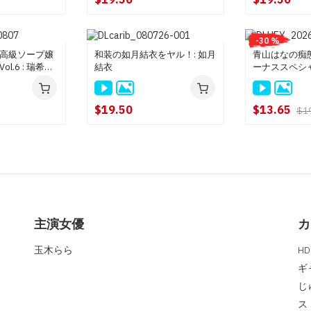
-30 %
高級ソープ嬢
和装の如月結衣をヤル！: 如月
青山はなの痴
l.6 : 瑞希ゆ
結衣
ーナススペシャル
青山はな
$19.50
$13.65
$1
主演女優
カ
玉木らら
H
ギ
じ
ス