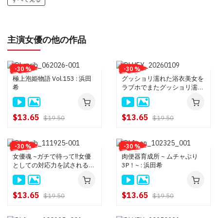
主演女優の他の作品
-30 %
-30 %
極上泡姫物語 Vol.153 : 浜田
グッショリ濡れた浴衣美女を
希
ラブホでまたグッショリ濡ら
す！Vol.2 - 浜田希
$13.65
$13.65
$19.50
$19.50
-30 %
-30 %
女優魂 ~ガチで待って‼女優
肉便器育成所 ~ ムチャぶり
としての対応力を試される連
3P！~ : 浜田希
続4本抜き~ : 浜田希
$13.65
$13.65
$19.50
$19.50