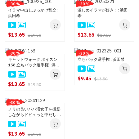
-30 %
-30 %
イラマ中出しぶっかけ乱交 :
激しめイラマが好き！: 浜田
浜田希
希
$13.65
$13.65
$19.50
$19.50
-30 %
-30 %
キャットウォーク ポイズン
立ちバック選手権 : 浜田希
158 立ちバック選手権 : 浜田
希
$9.45
$13.50
$13.65
$19.50
-30 %
ノリの良いパパ活女子を撮影
しながらドピュっと中だし :
浜田希
$13.65
$19.50