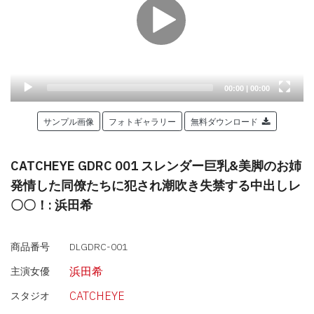
Current
Total
00:00
|
00:00
time
duration
サンプル画像
フォトギャラリー
無料ダウンロード
CATCHEYE GDRC 001 スレンダー巨乳&美脚のお姉
発情した同僚たちに犯され潮吹き失禁する中出しレ
〇〇！: 浜田希
商品番号
DLGDRC-001
浜田希
主演女優
CATCHEYE
スタジオ