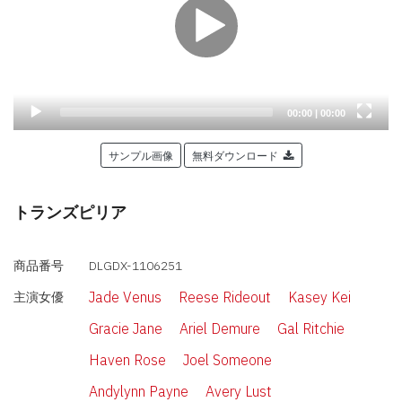
Current
Total
00:00
|
00:00
time
duration
サンプル画像
無料ダウンロード
トランズピリア
商品番号
DLGDX-1106251
Jade Venus
Reese Rideout
Kasey Kei
主演女優
Gracie Jane
Ariel Demure
Gal Ritchie
Haven Rose
Joel Someone
Andylynn Payne
Avery Lust