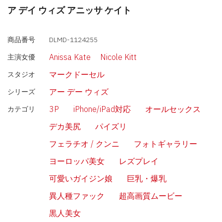
ア デイ ウィズ アニッサ ケイト
商品番号
DLMD-1124255
Anissa Kate
Nicole Kitt
主演女優
マークドーセル
スタジオ
アー デー ウィズ
シリーズ
3P
iPhone/iPad対応
オールセックス
カテゴリ
デカ美尻
パイズリ
フェラチオ / クンニ
フォトギャラリー
ヨーロッパ美女
レズプレイ
可愛いガイジン娘
巨乳・爆乳
異人種ファック
超高画質ムービー
黒人美女