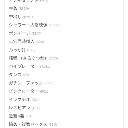
(484)
生姦
(8319)
中出し
(8791)
シャワー・入浴映像
(1371)
ボンデージ
(1177)
二穴同時挿入
(335)
ぶっかけ
(576)
猿轡 （さるぐつわ）
(125)
バイブレーター
(4181)
ダンス
(27)
ガチンコファック
(974)
ピンクローター
(581)
イラマチオ
(872)
レズビアン
(157)
近親○姦
(58)
輪姦・複数セックス
(539)