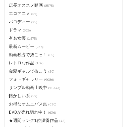
店長オススメ動画
(8575)
エロアニメ
(51)
パロディー
(29)
ドラマ
(526)
有名女優
(1475)
最新ムービー
(258)
動画独占で抜こっ！
(85)
レトロな作品
(102)
金髪ギャルで抜こう
(20)
フォトギャラリー
(9086)
サンプル動画上映中
(10343)
懐かしい系
(97)
お得なオムニバス集
(630)
DVDが売れ切れ中！
(636)
★週間ランク1位獲得作品
(42)