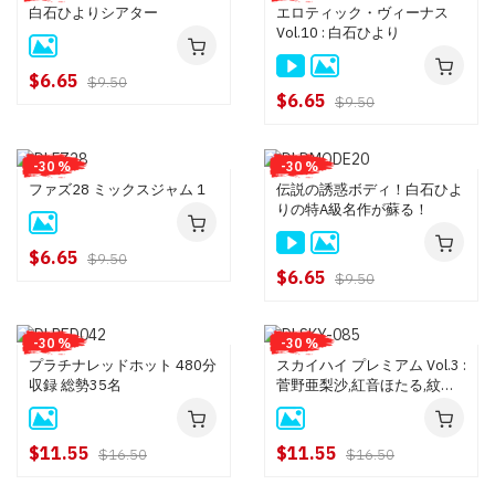
白石ひよりシアター
エロティック・ヴィーナス
Vol.10 : 白石ひより
$6.65
$9.50
$6.65
$9.50
-30 %
-30 %
ファズ28 ミックスジャム 1
伝説の誘惑ボディ！白石ひよ
りの特A級名作が蘇る！
$6.65
$9.50
$6.65
$9.50
-30 %
-30 %
プラチナレッドホット 480分
スカイハイ プレミアム Vol.3 :
収録 総勢35名
菅野亜梨沙,紅音ほたる,紋舞
らん,白石ひより
$11.55
$11.55
$16.50
$16.50