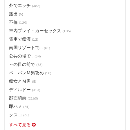
外でエッチ
(382)
露出
(5)
不倫
(129)
車内プレイ・カーセックス
(106)
電車で痴漢
(12)
南国リゾートで…
(61)
公共の場で...
(54)
～の目の前で
(63)
ペニバンＭ男攻め
(10)
痴女とＭ男
(8)
ディルドー
(313)
顔面騎乗
(2160)
即ハメ
(81)
クスコ
(68)
すべて見る