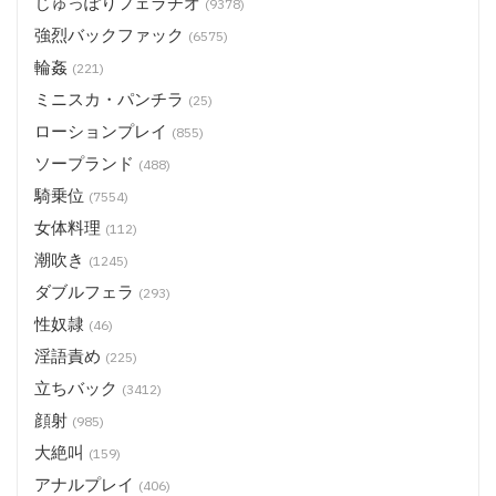
じゅっぽりフェラチオ
(9378)
強烈バックファック
(6575)
輪姦
(221)
ミニスカ・パンチラ
(25)
ローションプレイ
(855)
ソープランド
(488)
騎乗位
(7554)
女体料理
(112)
潮吹き
(1245)
ダブルフェラ
(293)
性奴隷
(46)
淫語責め
(225)
立ちバック
(3412)
顔射
(985)
大絶叫
(159)
アナルプレイ
(406)