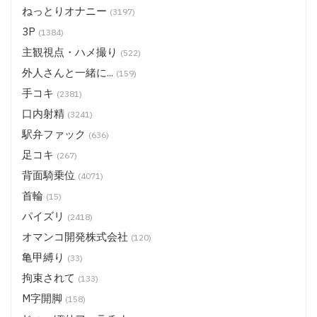
ねっとりオナニー
(3197)
3P
(1384)
主観視点・ハメ撮り
(522)
外人さんと一緒に...
(159)
手コキ
(2381)
口内射精
(3241)
駅弁ファック
(636)
足コキ
(267)
背面騎乗位
(4071)
首輪
(15)
パイズリ
(2418)
オマンコ開発株式会社
(120)
亀甲縛り
(33)
拘束されて
(133)
M字開脚
(158)