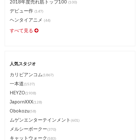
2018年度売れ筋トップ100
(100)
デビュー作
(147)
ヘンタイアニメ
(44)
すべて見る
人気スタジオ
カリビアンコム
(1867)
一本道
(1537)
HEYZO
(1938)
JapornXXX
(128)
Obokozu
(58)
ムゲンエンターテインメント
(601)
メルシーボークー
(370)
キャットウォーク
(583)