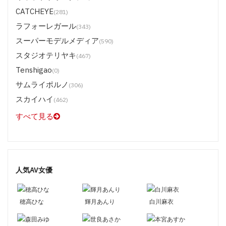
CATCHEYE
(281)
ラフォーレガール
(343)
スーパーモデルメディア
(590)
スタジオテリヤキ
(467)
Tenshigao
(0)
サムライポルノ
(306)
スカイハイ
(462)
すべて見る
人気AV女優
穂高ひな
輝月あんり
白川麻衣