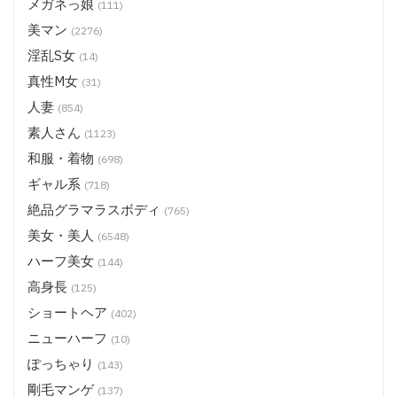
メガネっ娘
(111)
美マン
(2276)
淫乱S女
(14)
真性M女
(31)
人妻
(854)
素人さん
(1123)
和服・着物
(698)
ギャル系
(718)
絶品グラマラスボディ
(765)
美女・美人
(6548)
ハーフ美女
(144)
高身長
(125)
ショートヘア
(402)
ニューハーフ
(10)
ぽっちゃり
(143)
剛毛マンゲ
(137)