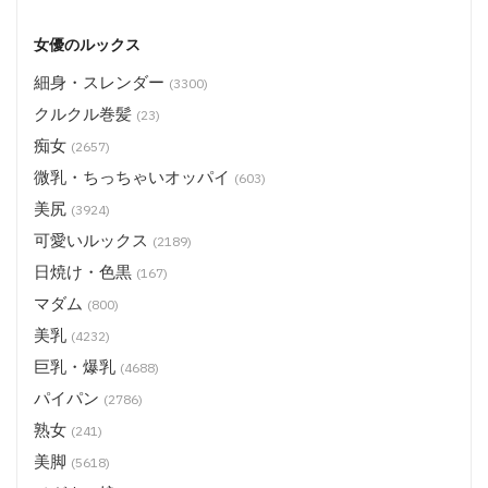
女優のルックス
細身・スレンダー
(3300)
クルクル巻髪
(23)
痴女
(2657)
微乳・ちっちゃいオッパイ
(603)
美尻
(3924)
可愛いルックス
(2189)
日焼け・色黒
(167)
マダム
(800)
美乳
(4232)
巨乳・爆乳
(4688)
パイパン
(2786)
熟女
(241)
美脚
(5618)