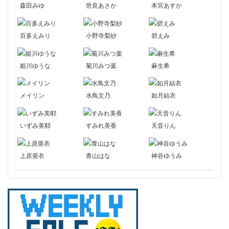
森田みゆ
世良あさか
本宮あすか
百多えみり
小野寺梨紗
碧えみ
姫川ゆうな
菊川みつ葉
麻生希
メイリン
水鳥文乃
如月結衣
いずみ美耶
すみれ美香
天音りん
上原亜衣
青山はな
神谷ゆうみ